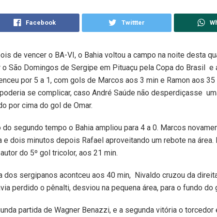
Facebook
Twittter
W
is de vencer o BA-VI, o Bahia voltou a campo na noite desta qua
ar o São Domingos de Sergipe em Pituaçu pela Copa do Brasil e
enceu por 5 a 1, com gols de Marcos aos 3 min e Ramon aos 35 
o poderia se complicar, caso André Saúde não desperdiçasse um
do por cima do gol de Omar.
o do segundo tempo o Bahia ampliou para 4 a 0. Marcos novame
a e dois minutos depois Rafael aproveitando um rebote na área. 
utor do 5º gol tricolor, aos 21 min.
a dos sergipanos acontceu aos 40 min, Nivaldo cruzou da direit
via perdido o pênalti, desviou na pequena área, para o fundo do 
gunda partida de Wagner Benazzi, e a segunda vitória o torcedor 