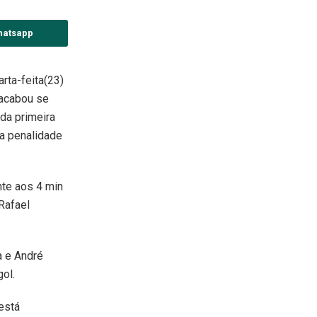
hatsapp
rta-feita(23)
 acabou se
da primeira
a penalidade
nte aos 4 min
Rafael
a e André
gol.
está