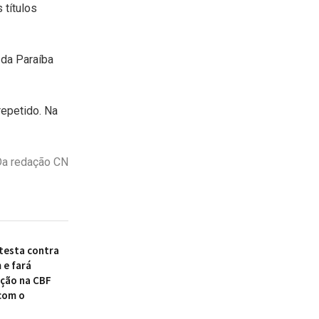
 títulos
 da Paraíba
repetido. Na
a redação CN
otesta contra
 e fará
ção na CBF
com o