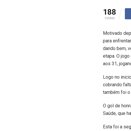
188
VIRAM
Motivado depo
para enfrent
dando bem, v
etapa. O jog
aos 31, jogan
Logo no inici
cobrando falt
também foi o a
O gol de honr
Saúde, que ha
Esta foi a se