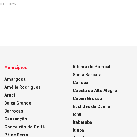
O DE 2026
Municípios
Ribeira do Pombal
Santa Bárbara
Amargosa
Candeal
Amélia Rodrigues
Capela do Alto Alegre
Araci
Capim Grosso
Baixa Grande
Euclides da Cunha
Barrocas
Ichu
Cansanção
Itaberaba
Conceição do Coité
Itiuba
Pé de Serra