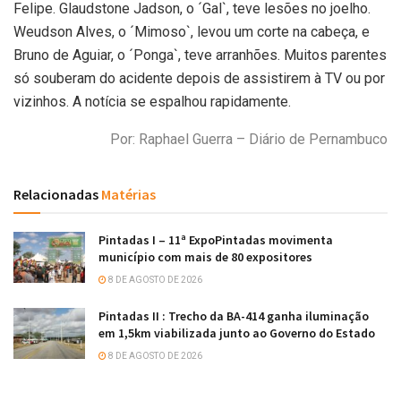
Felipe. Glaudstone Jadson, o ´Gal`, teve lesões no joelho.
Weudson Alves, o ´Mimoso`, levou um corte na cabeça, e
Bruno de Aguiar, o ´Ponga`, teve arranhões. Muitos parentes
só souberam do acidente depois de assistirem à TV ou por
vizinhos. A notícia se espalhou rapidamente.
Por: Raphael Guerra – Diário de Pernambuco
Relacionadas
Matérias
Pintadas I – 11ª ExpoPintadas movimenta
município com mais de 80 expositores
8 DE AGOSTO DE 2026
Pintadas II : Trecho da BA-414 ganha iluminação
em 1,5km viabilizada junto ao Governo do Estado
8 DE AGOSTO DE 2026