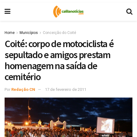
Home
Municípios
Conceição do Coité
Coité: corpo de motociclista é
sepultado e amigos prestam
homenagem na saída de
cemitério
Por
Redação CN
17 de fevereiro de 2011