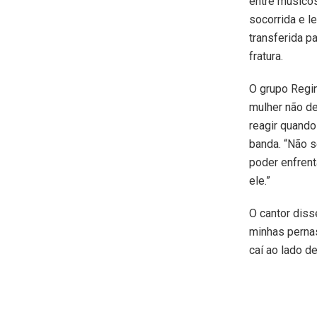
entre músicos
socorrida e l
transferida p
fratura.
O grupo Regin
mulher não de
reagir quando
banda. “Não s
poder enfren
ele.”
O cantor diss
minhas pernas
caí ao lado de