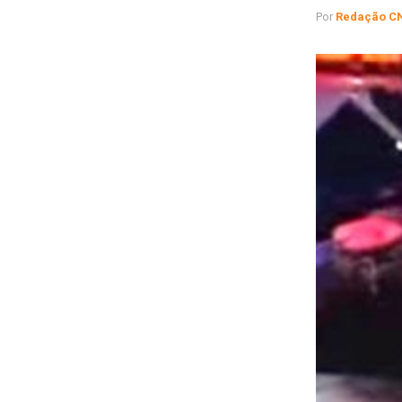
Por
Redação C