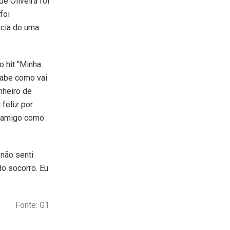
e Oliveira foi
foi
ncia de uma
 hit “Minha
 sabe como vai
nheiro de
feliz por
m amigo como
 não senti
do socorro. Eu
Fonte: G1