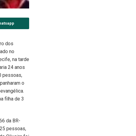
hatsapp
tro dos
tado no
cife, na tarde
aria 24 anos
0 pessoas,
mpanharam o
 evangélica.
 filha de 3
 66 da BR-
 25 pessoas,