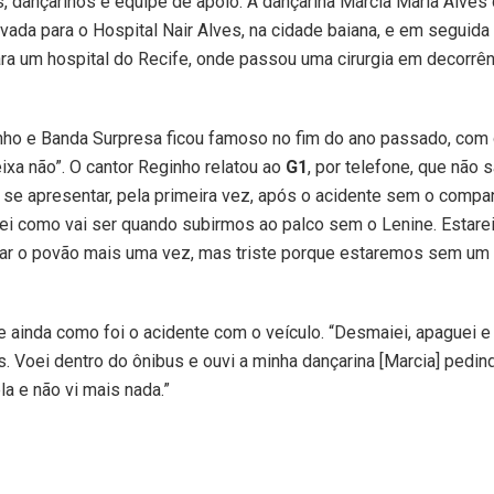
, dançarinos e equipe de apoio. A dançarina Márcia Maria Alves d
evada para o Hospital Nair Alves, na cidade baiana, e em seguida 
ara um hospital do Recife, onde passou uma cirurgia em decorrê
ho e Banda Surpresa ficou famoso no fim do ano passado, com o
ixa não”. O cantor Reginho relatou ao
G1
, por telefone, que não
 se apresentar, pela primeira vez, após o acidente sem o compa
ei como vai ser quando subirmos ao palco sem o Lenine. Estarei 
tar o povão mais uma vez, mas triste porque estaremos sem u
e ainda como foi o acidente com o veículo. “Desmaiei, apaguei e
. Voei dentro do ônibus e ouvi a minha dançarina [Marcia] pedin
la e não vi mais nada.”