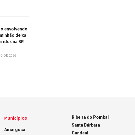
ão envolvendo
aminhão deixa
eridos na BR
O DE 2026
Municípios
Ribeira do Pombal
Santa Bárbara
Amargosa
Candeal