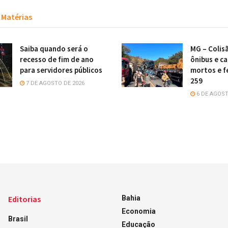
Matérias
Saiba quando será o
MG – Colis
recesso de fim de ano
ônibus e c
para servidores públicos
mortos e f
259
7 DE AGOSTO DE 2026
6 DE AGOST
Editorias
Bahia
Economia
Brasil
Educação