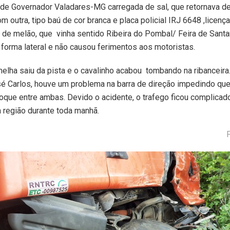
a de Governador Valadares-MG carregada de sal, que retornava 
m outra, tipo baú de cor branca e placa policial IRJ 6648 ,licenç
 de melão, que vinha sentido Ribeira do Pombal/ Feira de Santa
forma lateral e não causou ferimentos aos motoristas.
melha saiu da pista e o cavalinho acabou tombando na ribanceir
sé Carlos, houve um problema na barra de direção impedindo q
oque entre ambas. Devido o acidente, o trafego ficou complicado
 região durante toda manhã.
P