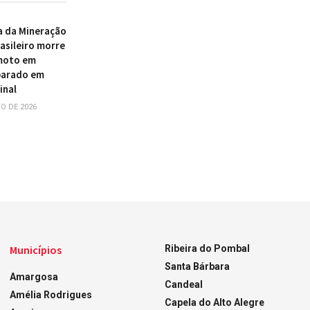
a da Mineração
asileiro morre
 moto em
parado em
inal
O DE 2026
Municípios
Ribeira do Pombal
Santa Bárbara
Amargosa
Candeal
Amélia Rodrigues
Capela do Alto Alegre