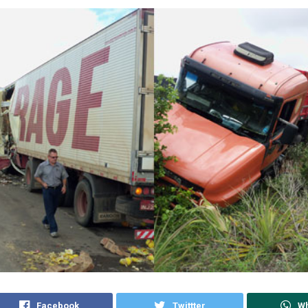
Facebook
Twittter
W