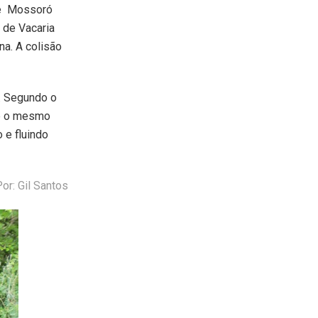
de Mossoró
a de Vacaria
na. A colisão
a. Segundo o
ue o mesmo
 e fluindo
or: Gil Santos