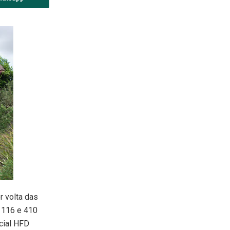
r volta das
 116 e 410
icial HFD