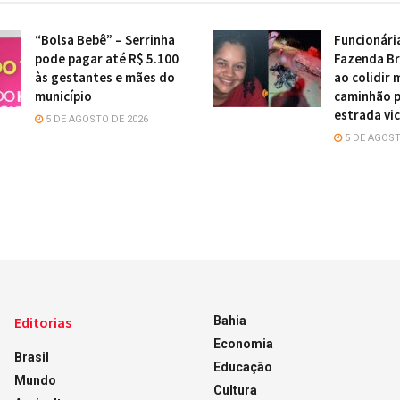
“Bolsa Bebê” – Serrinha
Funcionári
pode pagar até R$ 5.100
Fazenda Br
às gestantes e mães do
ao colidir
município
caminhão 
estrada vic
5 DE AGOSTO DE 2026
5 DE AGOST
Editorias
Bahia
Economia
Brasil
Educação
Mundo
Cultura