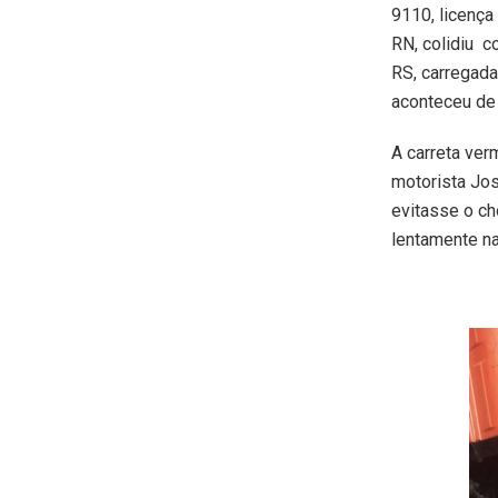
9110, licenç
RN, colidiu co
RS, carregada
aconteceu de 
A carreta ver
motorista Jo
evitasse o ch
lentamente na