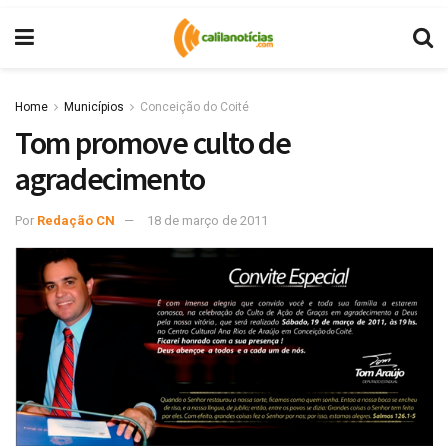
Home
Municípios
Conceição do Coité
Tom promove culto de
agradecimento
Por
Redação CN
18 de março de 2011