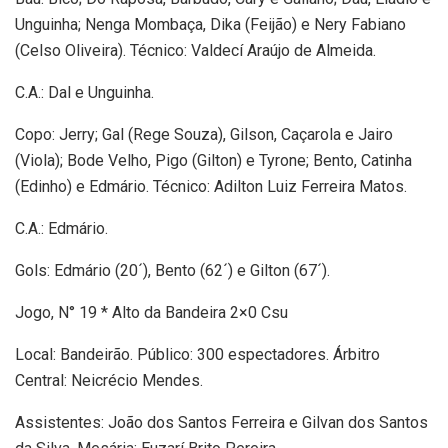
Unguinha; Nenga Mombaça, Dika (Feijão) e Nery Fabiano
(Celso Oliveira). Técnico: Valdecí Araújo de Almeida.
C.A.: Dal e Unguinha.
Copo: Jerry; Gal (Rege Souza), Gilson, Caçarola e Jairo
(Viola); Bode Velho, Pigo (Gilton) e Tyrone; Bento, Catinha
(Edinho) e Edmário. Técnico: Adilton Luiz Ferreira Matos.
C.A.: Edmário.
Gols: Edmário (20´), Bento (62´) e Gilton (67´).
Jogo, N° 19 * Alto da Bandeira 2×0 Csu
Local: Bandeirão. Público: 300 espectadores. Árbitro
Central: Neicrécio Mendes.
Assistentes: João dos Santos Ferreira e Gilvan dos Santos