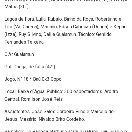
Matos (30´).
Lagoa de Fora: Lulla; Rubalo, Binho da Roça, Robertinho e
Tito (Val Careca); Mariano, Edson Cabeção (Donga) e Kepão
(Izza); Ruy Silvino, Dall e Guaiamun. Técnico: Genildo
Fernandes Teixeira.
C.A.: Guaiamun.
Gol: Donga, de falta (42´).
Jogo, N° 18 * Baú 0x3 Copo
Local: Baixa d´Água. Público: 300 espectadores. Árbitro
Central: Romilson José Reis.
Assistentes: José Sales Cordeiro Filho e Marcelo de
Jesus. Mesário: Nivaldo Brito Cordeiro.
Baú: Bico; Dó Raposa, Barbudo, Cary e Galiano; Dau, Eládio e