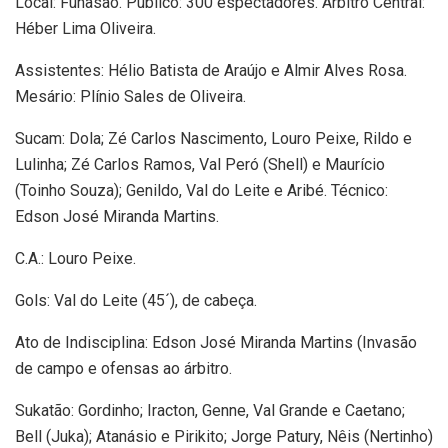
Local: Funasão. Público: 300 espectadores. Árbitro Central:
Héber Lima Oliveira.
Assistentes: Hélio Batista de Araújo e Almir Alves Rosa.
Mesário: Plínio Sales de Oliveira.
Sucam: Dola; Zé Carlos Nascimento, Louro Peixe, Rildo e
Lulinha; Zé Carlos Ramos, Val Peró (Shell) e Maurício
(Toinho Souza); Genildo, Val do Leite e Aribé. Técnico:
Edson José Miranda Martins.
C.A.: Louro Peixe.
Gols: Val do Leite (45´), de cabeça.
Ato de Indisciplina: Edson José Miranda Martins (Invasão
de campo e ofensas ao árbitro.
Sukatão: Gordinho; Iracton, Genne, Val Grande e Caetano;
Bell (Juka); Atanásio e Pirikito; Jorge Patury, Nêis (Nertinho)