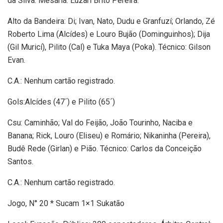
da Silva. Mesária: Euzarí Brito Pereira.
Alto da Bandeira: Di; Ivan, Nato, Dudu e Granfuzí; Orlando, Zé
Roberto Lima (Alcídes) e Louro Bujão (Dominguinhos); Dija
(Gil Muricí), Pilito (Cal) e Tuka Maya (Poka). Técnico: Gilson
Evan.
C.A.: Nenhum cartão registrado.
Gols:Alcídes (47´) e Pilito (65´)
Csu: Caminhão; Val do Feijão, João Tourinho, Naciba e
Banana; Rick, Louro (Eliseu) e Romário; Nikaninha (Pereira),
Budê Rede (Girlan) e Pião. Técnico: Carlos da Conceição
Santos.
C.A.: Nenhum cartão registrado.
Jogo, N° 20 * Sucam 1×1 Sukatão