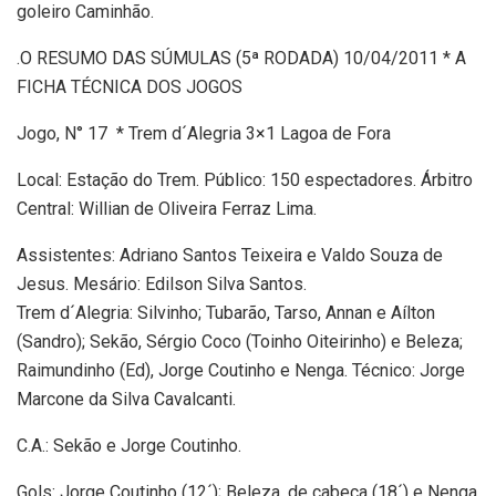
goleiro Caminhão.
.O RESUMO DAS SÚMULAS (5ª RODADA) 10/04/2011 * A
FICHA TÉCNICA DOS JOGOS
Jogo, N° 17 * Trem d´Alegria 3×1 Lagoa de Fora
Local: Estação do Trem. Público: 150 espectadores. Árbitro
Central: Willian de Oliveira Ferraz Lima.
Assistentes: Adriano Santos Teixeira e Valdo Souza de
Jesus. Mesário: Edilson Silva Santos.
Trem d´Alegria: Silvinho; Tubarão, Tarso, Annan e Aílton
(Sandro); Sekão, Sérgio Coco (Toinho Oiteirinho) e Beleza;
Raimundinho (Ed), Jorge Coutinho e Nenga. Técnico: Jorge
Marcone da Silva Cavalcanti.
C.A.: Sekão e Jorge Coutinho.
Gols: Jorge Coutinho (12´); Beleza, de cabeça (18´) e Nenga