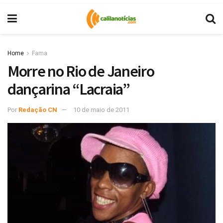
Home
Fama
Morre no Rio de Janeiro
dançarina “Lacraia”
Por
Redação CN
10 de maio de 2011