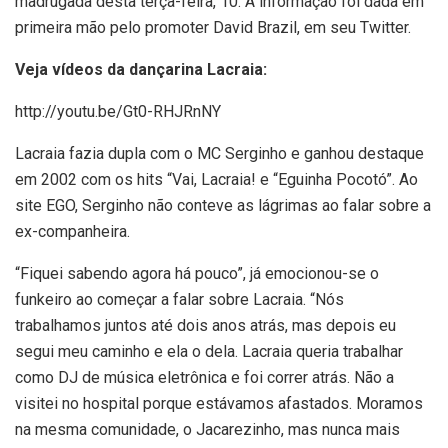
madrugada desta terça-feira, 10. A informação foi dada em
primeira mão pelo promoter David Brazil, em seu Twitter.
Veja vídeos da dançarina Lacraia:
http://youtu.be/Gt0-RHJRnNY
Lacraia fazia dupla com o MC Serginho e ganhou destaque
em 2002 com os hits “Vai, Lacraia! e “Eguinha Pocotó”. Ao
site EGO, Serginho não conteve as lágrimas ao falar sobre a
ex-companheira.
“Fiquei sabendo agora há pouco”, já emocionou-se o
funkeiro ao começar a falar sobre Lacraia. “Nós
trabalhamos juntos até dois anos atrás, mas depois eu
segui meu caminho e ela o dela. Lacraia queria trabalhar
como DJ de música eletrônica e foi correr atrás. Não a
visitei no hospital porque estávamos afastados. Moramos
na mesma comunidade, o Jacarezinho, mas nunca mais