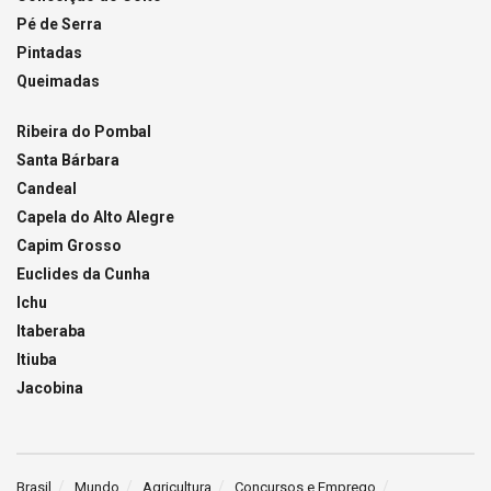
Pé de Serra
Pintadas
Queimadas
Ribeira do Pombal
Santa Bárbara
Candeal
Capela do Alto Alegre
Capim Grosso
Euclides da Cunha
Ichu
Itaberaba
Itiuba
Jacobina
Brasil
Mundo
Agricultura
Concursos e Emprego