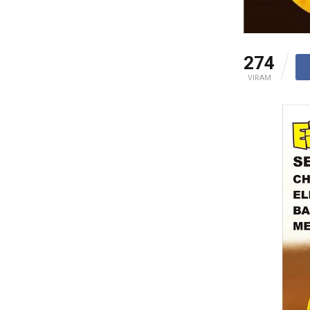
274
VIRAM