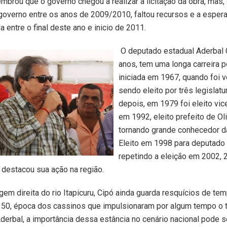
mbrou que o governo chegou a realizar a licitação da obra, mas,
governo entre os anos de 2009/2010, faltou recursos e a esper
 entre o final deste ano e inicio de 2011.
O deputado estadual Aderbal 
anos, tem uma longa carreira po
iniciada em 1967, quando foi v
sendo eleito por três legislat
depois, em 1979 foi eleito vic
em 1992, eleito prefeito de Oli
tornando grande conhecedor da
Eleito em 1998 para deputado 
repetindo a eleição em 2002, 
 destacou sua ação na região.
gem direita do rio Itapicuru, Cipó ainda guarda resquícios de te
 50, época dos cassinos que impulsionaram por algum tempo o 
Aderbal, a importância dessa estância no cenário nacional pode s