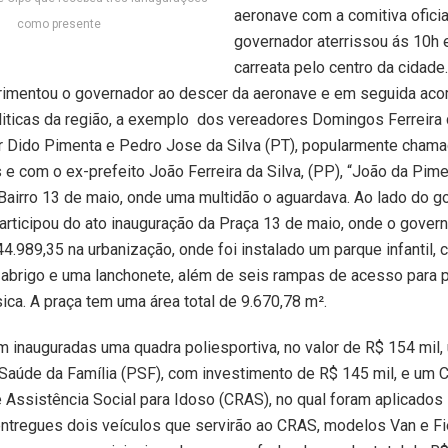
aeronave com a comitiva oficia
como presente
governador aterrissou ás 10h 
carreata pelo centro da cidade
rimentou o governador ao descer da aeronave e em seguida ac
liticas da região, a exemplo dos vereadores Domingos Ferreira d
r Dido Pimenta e Pedro Jose da Silva (PT), popularmente cham
 e com o ex-prefeito João Ferreira da Silva, (PP), “João da Pime
airro 13 de maio, onde uma multidão o aguardava. Ao lado do go
articipou do ato inauguração da Praça 13 de maio, onde o gover
44.989,35 na urbanização, onde foi instalado um parque infantil,
 abrigo e uma lanchonete, além de seis rampas de acesso para 
sica. A praça tem uma área total de 9.670,78 m².
inauguradas uma quadra poliesportiva, no valor de R$ 154 mil,
aúde da Família (PSF), com investimento de R$ 145 mil, e um 
 Assistência Social para Idoso (CRAS), no qual foram aplicados 
ntregues dois veículos que servirão ao CRAS, modelos Van e Fi