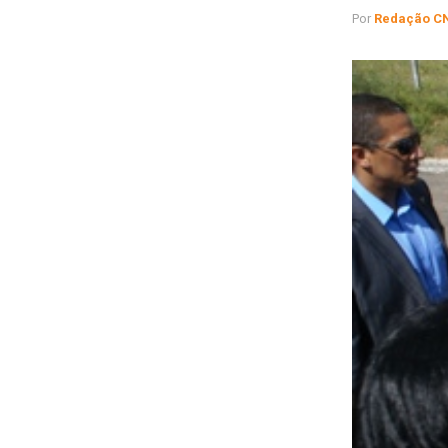
Por
Redação C