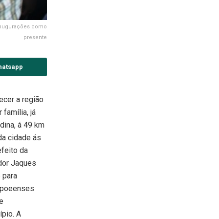
anugurações como
presente
hatsapp
ecer a região
 família, já
ndina, á 49 km
da cidade ás
feito da
ador Jaques
 para
cipoeenses
e
ípio. A