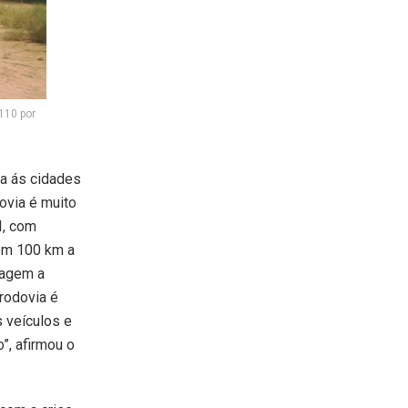
110 por
a ás cidades
ovia é muito
I, com
 em 100 km a
iagem a
 rodovia é
s veículos e
”, afirmou o