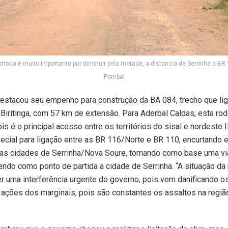
strada é muito importante por diminuir pela metade, a distancia de Serrinha a BR 
Pombal
estacou seu empenho para construção da BA 084, trecho que lig
Biritinga, com 57 km de extensão. Para Aderbal Caldas, esta rod
is é o principal acesso entre os territórios do sisal e nordeste I
cial para ligação entre as BR 116/Norte e BR 110, encurtando
 as cidades de Serrinha/Nova Soure, tomando como base uma v
tendo como ponto de partida a cidade de Serrinha. “A situação da
uer uma interferência urgente do governo, pois vem danificando o
s ações dos marginais, pois são constantes os assaltos na região