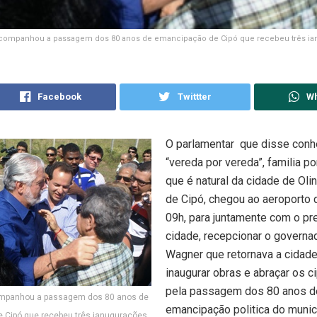
companhou a passagem dos 80 anos de emancipação de Cipó que recebeu três i
Facebook
Twittter
W
O parlamentar que disse conh
“vereda por vereda”, familia por
que é natural da cidade de Oli
de Cipó, chegou ao aeroporto 
09h, para juntamente com o pre
cidade, recepcionar o govern
Wagner que retornava a cidade
inaugurar obras e abraçar os 
pela passagem dos 80 anos d
mpanhou a passagem dos 80 anos de
emancipação politica do munic
 Cipó que recebeu três ianugurações