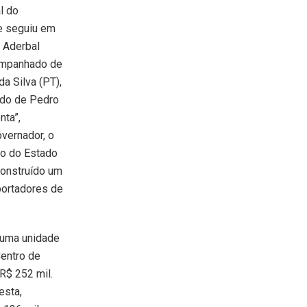
l do
e seguiu em
. Aderbal
ompanhado de
a Silva (PT),
ado de Pedro
nta”,
vernador, o
no do Estado
 construído um
portadores de
 uma unidade
Centro de
R$ 252 mil.
esta,