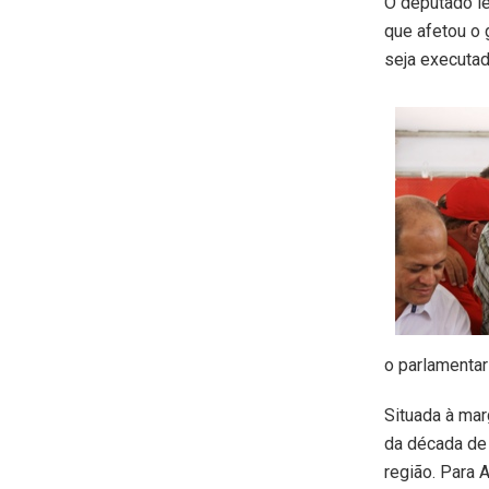
O deputado le
que afetou o 
seja executada
o parlamentar
Situada à mar
da década de
região. Para 