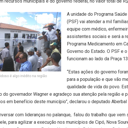
m recursos municipais e do governo federal, no valor total de R$
A unidade do Programa Saúde 
(PSF) vai atender a mil família
equipe com médico, enfermeir
assistentes sociais e será a r
Programa Medicamento em Ca
Governo do Estado. O PSF e 
funcionam ao lado da Praça 13
“Estas ações do governo fora
idoso é algo inédito na região
para a população e que vão me
qualidade de vida do povo. Est
o do governador Wagner e agradeço sua atenção pela região e p
s em benefício deste município”, declarou o deputado Aberbal 
nversar com lideranças no palanque, falou do trabalho que vem
 ele, para agilizar a execução nos municípios de Cipó, Nova Soure