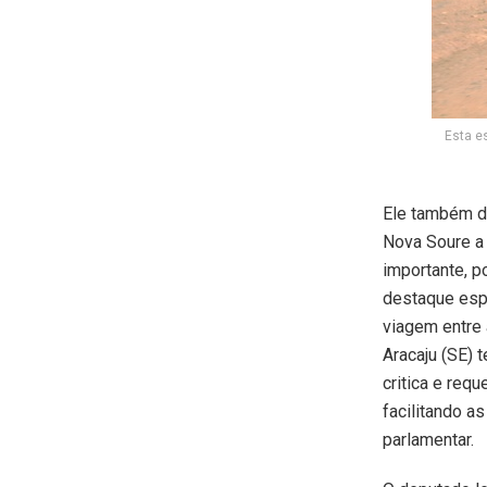
Esta e
Ele também d
Nova Soure a 
importante, po
destaque espe
viagem entre
Aracaju (SE) 
critica e req
facilitando a
parlamentar.