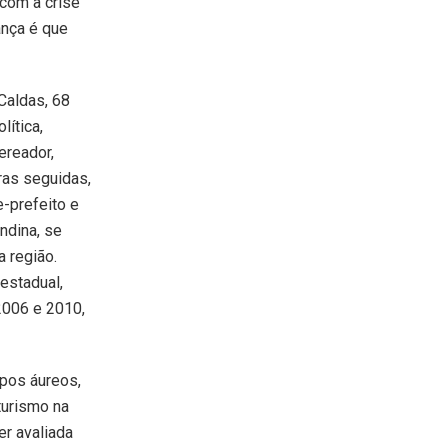
 com a crise
ança é que
Caldas, 68
lítica,
ereador,
uras seguidas,
e-prefeito e
ndina, se
 região.
estadual,
2006 e 2010,
mpos áureos,
turismo na
er avaliada