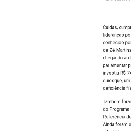
Caldas, cump
lideranças po
conhecido po
de Zé Martins
chegando ao B
parlamentar p
investiu R$ 7
quiosque, um
deficiência fí
Também foram 
do Programa S
Referência de
Ainda foram e