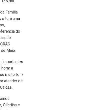
 136 mil.
da Família
s e terá uma
os,
eferência do
sa, do
o CRAS
 de Maio.
m importantes
lhorar a
ou muito feliz
or atender os
Caldas.
 sendo
, Olindina e