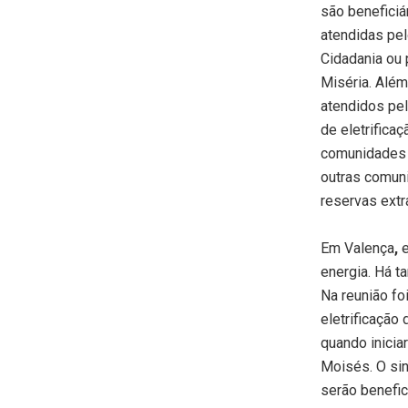
são benefici
atendidas pel
Cidadania ou 
Miséria. Além
atendidos pel
de eletrifica
comunidades 
outras comun
reservas extra
Em Valença
,
energia. Há t
Na reunião fo
eletrificação 
quando inicia
Moisés. O sin
serão benefic