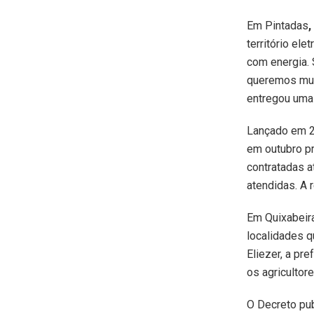
Em Pintadas
,
território el
com energia. 
queremos muit
entregou uma 
Lançado em 20
em outubro p
contratadas a
atendidas. A 
Em Quixabeira
localidades q
Eliezer, a pre
os agricultor
O Decreto pu