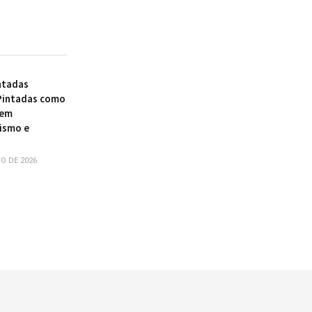
ntadas
Pintadas como
 em
ismo e
O DE 2026