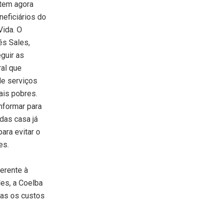
 tem agora
neficiários do
ida. O
és Sales,
guir as
al que
de serviços
ais pobres.
nformar para
das casa já
ara evitar o
es.
ferente à
es, a Coelba
mas os custos