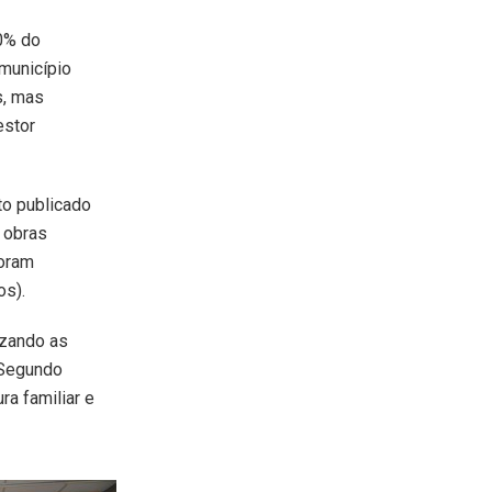
60% do
município
s, mas
estor
to publicado
 obras
foram
os).
rizando as
 Segundo
ra familiar e