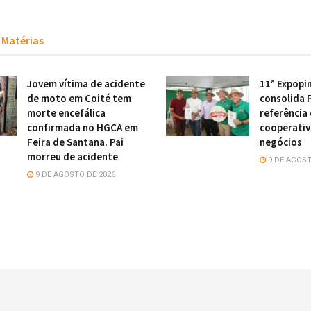
Matérias
Jovem vítima de acidente
11ª Expopi
de moto em Coité tem
consolida 
morte encefálica
referência
confirmada no HGCA em
cooperativ
Feira de Santana. Pai
negócios
morreu de acidente
9 DE AGOST
9 DE AGOSTO DE 2026