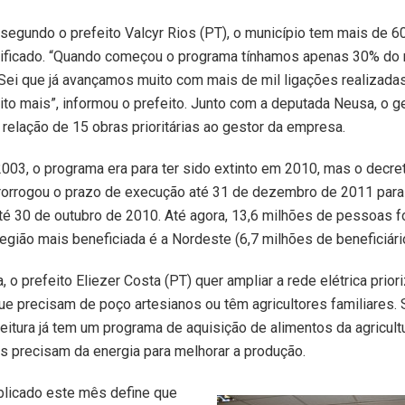
segundo o prefeito Valcyr Rios (PT), o município tem mais de 
etrificado. “Quando começou o programa tínhamos apenas 30% do 
Sei que já avançamos muito com mais de mil ligações realizada
o mais”, informou o prefeito. Junto com a deputada Neusa, o g
relação de 15 obras prioritárias ao gestor da empresa.
03, o programa era para ter sido extinto em 2010, mas o decre
rorrogou o prazo de execução até 31 de dezembro de 2011 para
té 30 de outubro de 2010. Até agora, 13,6 milhões de pessoas 
região mais beneficiada é a Nordeste (6,7 milhões de beneficiári
, o prefeito Eliezer Costa (PT) quer ampliar a rede elétrica prio
ue precisam de poço artesianos ou têm agricultores familiares.
feitura já tem um programa de aquisição de alimentos da agricultu
es precisam da energia para melhorar a produção.
blicado este mês define que