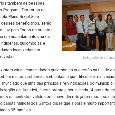
ários também as pessoas
o Programa Territórios da
pelo Plano Brasil Sem
 desses beneficiários, serão
o Luz para Todos os projetos
ção em assentamentos rurais,
indígenas, quilombolas e
idades localizadas em
tivistas.
Delegação de Valenç
existem várias comunidades quilombolas que estão na fila de es
ambém muitos problemas ambientais o que dificulta a realização
i anunciado que uma das principais reivindicações do município, 
da região de Jiquiriçá, já está preste a ser iniciada. “A partir de 
rmos os contratos válidos pelo novo decreto já faremos essa obr
dicalista Manoel dos Santos disse que a obra é muito importan
iadas 95 famílias.