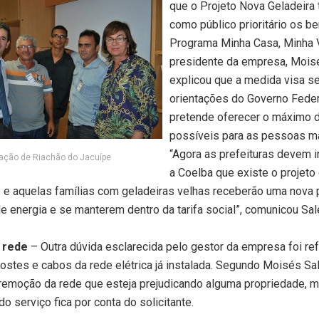
que o Projeto Nova Geladeira
como público prioritário os be
Programa Minha Casa, Minha V
presidente da empresa, Mois
explicou que a medida visa se
orientações do Governo Feder
pretende oferecer o máximo 
possíveis para as pessoas m
“Agora as prefeituras devem i
ação de Riachão do Jacuípe
a Coelba que existe o projeto 
e aquelas famílias com geladeiras velhas receberão uma nova p
e energia e se manterem dentro da tarifa social”, comunicou Sal
 rede
– Outra dúvida esclarecida pelo gestor da empresa foi re
stes e cabos da rede elétrica já instalada. Segundo Moisés Sal
remoção da rede que esteja prejudicando alguma propriedade, 
o serviço fica por conta do solicitante.