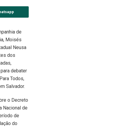
hatsapp
mpanhia de
ia, Moisés
tadual Neusa
tes dos
tadas,
 para debater
Para Todos,
em Salvador.
bre o Decreto
ma Nacional de
eríodo de
ulação do