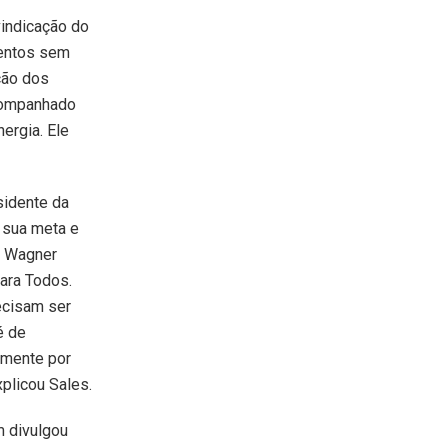
vindicação do
mentos sem
ção dos
acompanhado
ergia. Ele
sidente da
 sua meta e
o Wagner
ara Todos.
ecisam ser
é de
lmente por
plicou Sales.
 divulgou