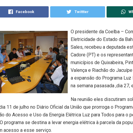
Facebook
Twittter
W
O presidente da Coelba – Co
Eletricidade do Estado da Bah
Sales, recebeu a deputada es
Cadore (PT) e os representan
municípios de Quixabeira, Pin
Valença e Riachão do Jacuípe
a expansão do Programa Luz 
na semana pasasada ,dia 27, 
Na reunião eles discutiram so
dia 11 de julho no Diário Oficial da União que prorroga o Progra
ão do Acesso e Uso da Energia Elétrica Luz para Todos para o p
O programa se destina a levar energia elétrica à parcela da pop
m acesso a esse serviço.