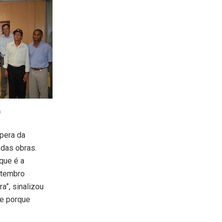
a
pera da
 das obras.
que é a
setembro
a”, sinalizou
te porque