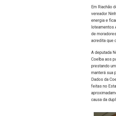
Em Riachão do
vereador Ninh
energia e fic
loteamentos 
de moradores.
acredita que 
A deputada N
Coelba aos pa
prestando um
manterá sua 
Dados da Coe
feitas no Es
aproximadame
causa da dup