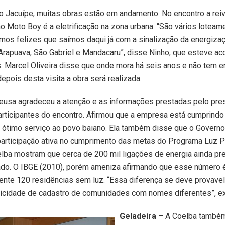
 Jacuípe, muitas obras estão em andamento. No encontro a rei
o Moto Boy é a eletrificação na zona urbana. “São vários lotea
amos felizes que saímos daqui já com a sinalização da energiza
Arapuava, São Gabriel e Mandacaru”, disse Ninho, que esteve 
 Marcel Oliveira disse que onde mora há seis anos e não tem en
depois desta visita a obra será realizada.
eusa agradeceu a atenção e as informações prestadas pelo pre
rticipantes do encontro. Afirmou que a empresa está cumprindo
 ótimo serviço ao povo baiano. Ela também disse que o Govern
participação ativa no cumprimento das metas do Programa Luz P
lba mostram que cerca de 200 mil ligações de energia ainda pr
tado. O IBGE (2010), porém ameniza afirmando que esse número 
nte 120 residências sem luz. “Essa diferença se deve provave
licidade de cadastro de comunidades com nomes diferentes”, ex
Geladeira
– A Coelba também