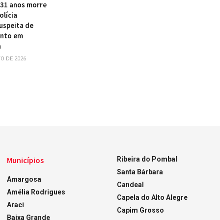
31 anos morre
olícia
suspeita de
nto em
a
O DE 2026
Municípios
Ribeira do Pombal
Santa Bárbara
Amargosa
Candeal
Amélia Rodrigues
Capela do Alto Alegre
Araci
Capim Grosso
Baixa Grande