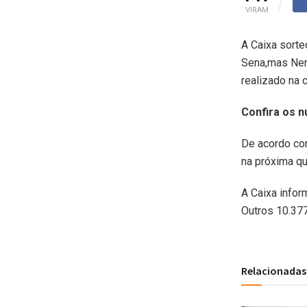
VIRAM
A Caixa sorte
Sena,mas Nenh
realizado na 
Confira os n
De acordo com
na próxima qua
A Caixa infor
Outros 10.377
Relacionadas