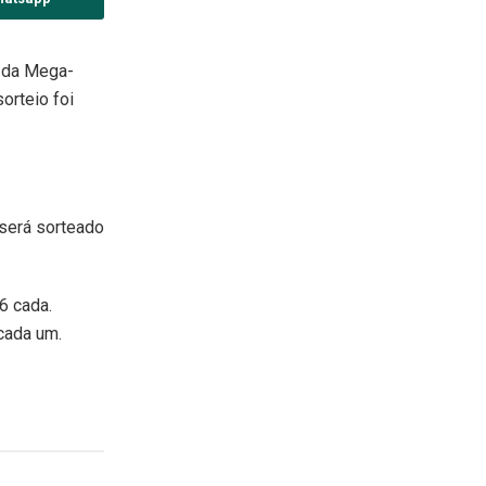
2 da Mega-
orteio foi
 será sorteado
6 cada.
cada um.