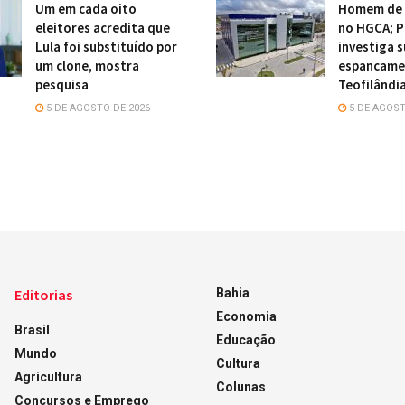
Um em cada oito
Homem de 
eleitores acredita que
no HGCA; P
Lula foi substituído por
investiga 
um clone, mostra
espancame
pesquisa
Teofilândi
5 DE AGOSTO DE 2026
5 DE AGOST
Editorias
Bahia
Economia
Brasil
Educação
Mundo
Cultura
Agricultura
Colunas
Concursos e Emprego