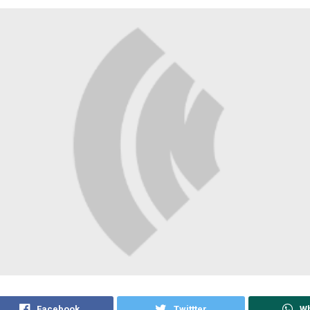
Facebook
Twittter
W