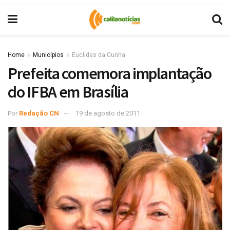
Home
Municípios
Euclides da Cunha
Prefeita comemora implantação
do IFBA em Brasília
Por
Redação CN
19 de agosto de 2011