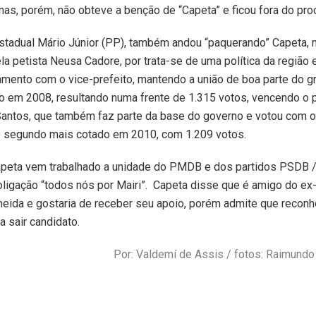
inas, porém, não obteve a benção de “Capeta” e ficou fora do pr
stadual Mário Júnior (PP), também andou “paquerando” Capeta, 
a petista Neusa Cadore, por trata-se de uma política da região 
mento com o vice-prefeito, mantendo a união de boa parte do g
o em 2008, resultando numa frente de 1.315 votos, vencendo o p
Santos, que também faz parte da base do governo e votou com 
 o segundo mais cotado em 2010, com 1.209 votos.
apeta vem trabalhado a unidade do PMDB e dos partidos PSDB /
ligação “todos nós por Mairi”. Capeta disse que é amigo do ex-
eida e gostaria de receber seu apoio, porém admite que reconh
 sair candidato.
Por: Valdemí de Assis / fotos: Raimund