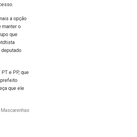
ocesso.
mais a opção
e manter o
rupo que
tdtista
o deputado
 PT e PP, que
prefeito
eça que ele
o Mascarenhas