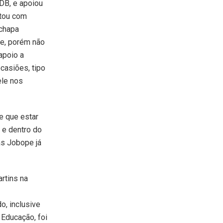
DB, e apoiou
otou com
 chapa
de, porém não
apoio a
casiões, tipo
ele nos
e que estar
 e dentro do
mas Jobope já
rtins na
o, inclusive
 Educação, foi