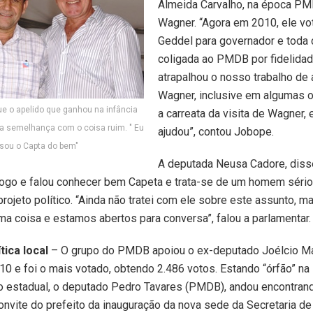
Almeida Carvalho, na época PM
Wagner. “Agora em 2010, ele v
Geddel para governador e toda
coligada ao PMDB por fidelida
atrapalhou o nosso trabalho de 
Wagner, inclusive em algumas o
e o apelido que ganhou na infância
a carreata da visita de Wagner, 
 semelhança com o coisa ruim. " Eu
ajudou”, contou Jobope.
sou o Capta do bem"
A deputada Neusa Cadore, diss
logo e falou conhecer bem Capeta e trata-se de um homem sério
 projeto político. “Ainda não tratei com ele sobre este assunto, 
ma coisa e estamos abertos para conversa”, falou a parlamentar.
tica local
– O grupo do PMDB apoiou o ex-deputado Joélcio Ma
10 e foi o mais votado, obtendo 2.486 votos. Estando “órfão” na
 estadual, o deputado Pedro Tavares (PMDB), andou encontrand
convite do prefeito da inauguração da nova sede da Secretaria de