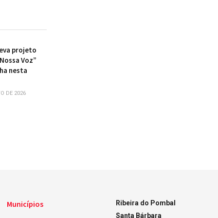
eva projeto
 Nossa Voz”
nha nesta
a
O DE 2026
Municípios
Ribeira do Pombal
Santa Bárbara