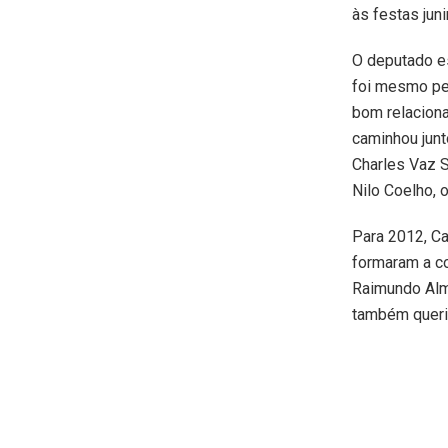
às festas jun
O deputado e
foi mesmo pel
bom relaciona
caminhou junt
Charles Vaz 
Nilo Coelho,
Para 2012, C
formaram a co
Raimundo Alm
também queria