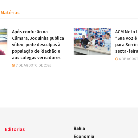
Matérias
Após confusão na
ACM Neto l
Câmara, Joquinha publica
“Sua Voz é
vídeo, pede desculpas à
para Serri
população de Riachão e
sexta-feir
aos colegas vereadores
6 DE AGOST
7 DE AGOSTO DE 2026
Editorias
Bahia
Economia