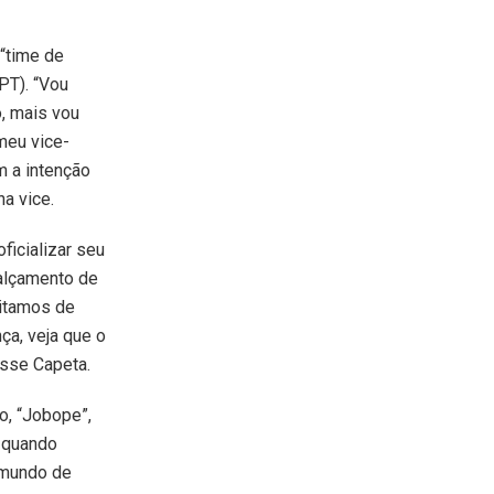
 “time de
PT). “Vou
o, mais vou
meu vice-
m a intenção
a vice.
ficializar seu
alçamento de
sitamos de
ça, veja que o
disse Capeta.
o, “Jobope”,
, quando
imundo de