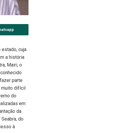
hatsapp
 estado, cuja
m a história
ra, Mairi, o
, conhecido
fazer parte
muito difícil
verno do
ealizadas em
antação da
 Seabra, do
cesso à