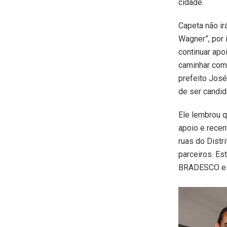
cidade.
Capeta não ir
Wagner”, por
continuar apo
caminhar com 
prefeito José
de ser candid
Ele lembrou q
apoio e rece
ruas do Distr
parceiros. Es
BRADESCO est