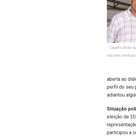
Capeta disse qu
não tem nenhuma
aberta ao diá
perfil do seu
adiantou algu
Situação polí
eleição de 20
representação
participou a 