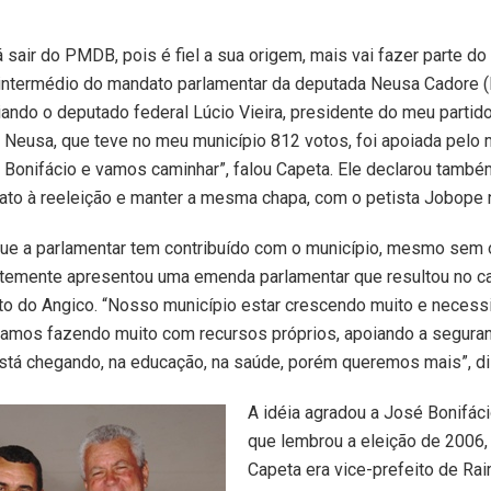
á sair do PMDB, pois é fiel a sua origem, mais vai fazer parte do
 intermédio do mandato parlamentar da deputada Neusa Cadore (
iando o deputado federal Lúcio Vieira, presidente do meu partid
Neusa, que teve no meu município 812 votos, foi apoiada pelo 
 Bonifácio e vamos caminhar”, falou Capeta. Ele declarou també
ato à reeleição e manter a mesma chapa, com o petista Jobope n
ue a parlamentar tem contribuído com o município, mesmo sem o
ntemente apresentou uma emenda parlamentar que resultou no c
ito do Angico. “Nosso município estar crescendo muito e neces
tamos fazendo muito com recursos próprios, apoiando a seguran
á chegando, na educação, na saúde, porém queremos mais”, 
A idéia agradou a José Bonifáci
que lembrou a eleição de 2006
Capeta era vice-prefeito de Ra