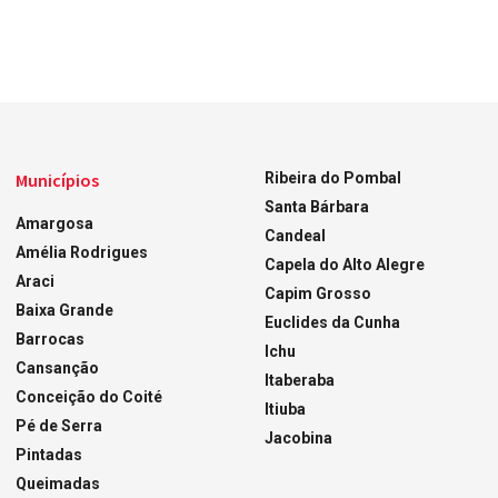
Municípios
Ribeira do Pombal
Santa Bárbara
Amargosa
Candeal
Amélia Rodrigues
Capela do Alto Alegre
Araci
Capim Grosso
Baixa Grande
Euclides da Cunha
Barrocas
Ichu
Cansanção
Itaberaba
Conceição do Coité
Itiuba
Pé de Serra
Jacobina
Pintadas
Queimadas