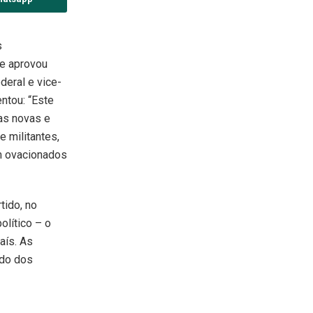
s
 e aprovou
deral e vice-
ntou: “Este
sas novas e
e militantes,
am ovacionados
tido, no
olítico – o
aís. As
ido dos