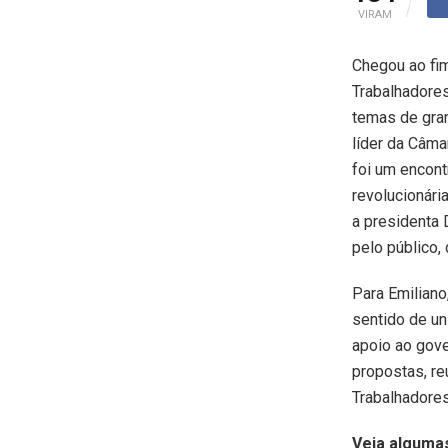
VIRAM
Chegou ao fim
Trabalhadores
temas de gran
líder da Câma
foi um encont
revolucionári
a presidenta 
pelo público, 
Para Emiliano
sentido de un
apoio ao gove
propostas, re
Trabalhadores
Veja algumas