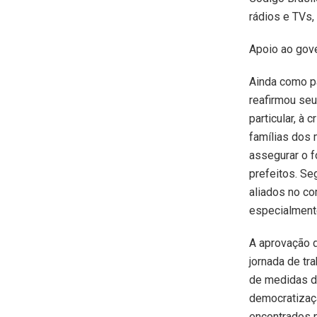
rádios e TVs,
Apoio ao gov
Ainda como pa
reafirmou seu
particular, à
famílias dos 
assegurar o f
prefeitos. Se
aliados no c
especialmente
A aprovação d
jornada de tr
de medidas de
democratizaç
encontrados n