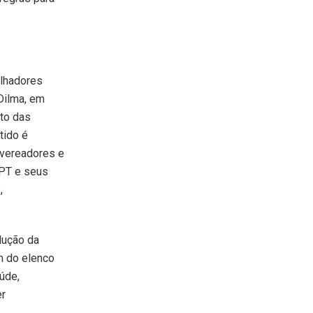
alhadores
 Dilma, em
ito das
tido é
 vereadores e
 PT e seus
,
dução da
m do elenco
úde,
er