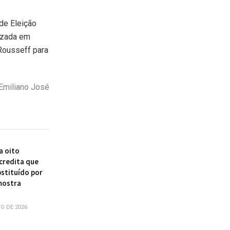
de Eleição
lizada em
Rousseff para
Emiliano José
a oito
acredita que
bstituído por
mostra
O DE 2026