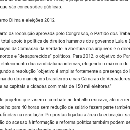
 que são concessões públicas.
erno Dilma e eleições 2012
rte da resolução aprovada pelo Congresso, o Partido dos Trab
 total apoio à política de direitos humanos dos governos Lula e
 criação da Comissão da Verdade, a abertura dos arquivos e o dire
mortos e “desaparecidos” políticos. Para 2012, o objetivo do Par
ortalecimento das candidaturas internas, elegendo o máximo de
gundo a resolução “objetivo é ampliar fortemente a presença do
omando dos municípios brasileiros e nas Câmaras de Vereadores
 as capitais e cidades com mais de 150 mil eleitores”.
e projetos que visem o combate ao trabalho escravo, além a re
abalho para 40 horas sem redução de salário fazem parte també
finidas na resolução. Propostas ligadas à área da educação, sa
ão do acesso à informação e reforma política também podem s
o texto aprovado durante o encontro.