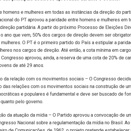
e homens e mulheres em todas as instâncias da direção do part
cional do PT aprovou a paridade entre homens e mulheres em 
 direção partidária. A partir do próximo Processo de Eleições Dir
 o ano que vem, 50% dos cargos de direção devem ser obrigato
mulheres. O PT é o primeiro partido do País a estipular a parida
eres nos cargos de direção. Até então, a cota mínima em cargo
 Congresso aprovou, ainda, a reserva de uma cota de 20% de ca
jovens de até 29 anos.
o da relação com os movimentos sociais – O Congresso decidiu,
to das relações com os movimentos sociais na construção de u
ocráticas e populares é fundamental e deve ser buscado de fo
 quanto pelo governo.
ão da atuação da mídia – O Partido aprovou a convocação de u
gresso Nacional sobre a regulamentação da mídia no Brasil. Ao 
eiro de Comunicações, de 1962, o projeto pretende estabelecer 