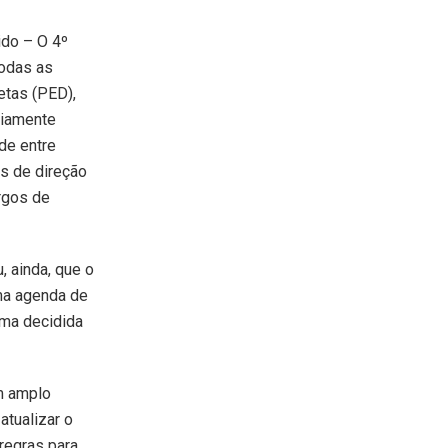
ido – O 4º
todas as
etas (PED),
riamente
de entre
s de direção
rgos de
 ainda, que o
ma agenda de
rma decidida
m amplo
atualizar o
regras para