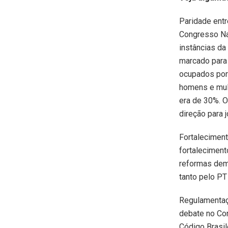
Paridade entr
Congresso Na
instâncias da
marcado para
ocupados por 
homens e mulh
era de 30%. O
direção para 
Fortaleciment
fortalecimen
reformas dem
tanto pelo PT
Regulamentaç
debate no Con
Código Brasil