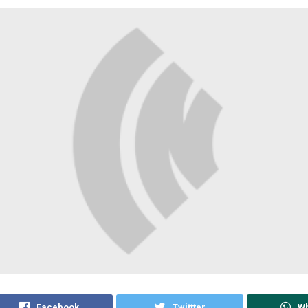
Facebook
Twittter
W