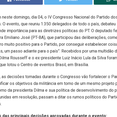
 neste domingo, dia 04, o IV Congresso Nacional do Partido do
. O evento, que reuniu 1.350 delegados de todo o país, debateu
de importância para as diretrizes políticas do PT. O deputado fe
ra Emiliano José (PT-BA), que participou das deliberações, come
ro muito positivo para o Partido, por conseguir estabelecer coi
as, um passo adiante para o país”. Recebidos por uma multidão d
Dilma Rousseff e o ex-presidente Luiz Inácio Lula da Silva for
que lotou o Centro de eventos Brasil, em Brasília.
, as decisões tomadas durante o Congresso vão fortalecer o Par
ificar os objetivos da militância em torno de um mesmo projeto p
rno da presidenta Dilma e sua política de desenvolvimento do p
unidas em resolução, passam a ditar os rumos políticos do Part
.
 das principais decisões aprovadas durante o evento: