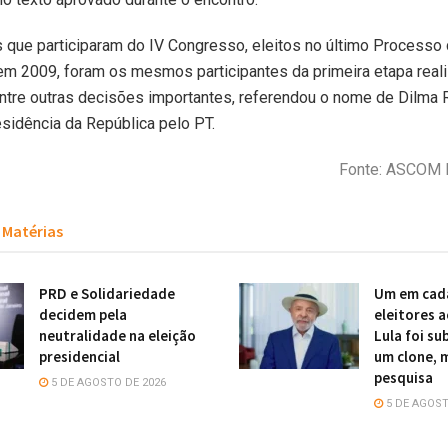
que participaram do IV Congresso, eleitos no último Processo 
em 2009, foram os mesmos participantes da primeira etapa rea
ntre outras decisões importantes, referendou o nome de Dilma 
esidência da República pelo PT.
Fonte: ASCOM 
Matérias
PRD e Solidariedade
Um em cad
decidem pela
eleitores 
neutralidade na eleição
Lula foi su
presidencial
um clone, 
pesquisa
5 DE AGOSTO DE 2026
5 DE AGOST