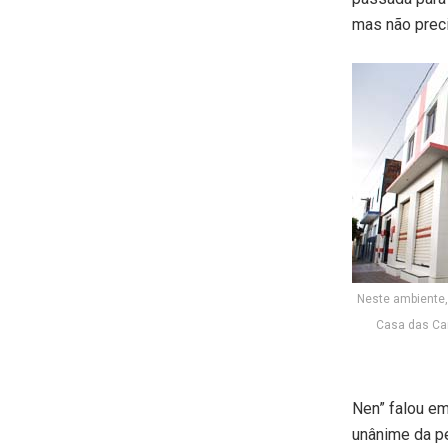
mas não preci
Neste ambiente,
Casa das Car
Nen” falou em
unânime da p