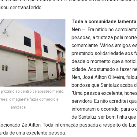
sou ser transferido.
Toda a comunidade lamenta
Nen
– Era nítido no semblant
pessoas, a tristeza pela mort
comerciante. Vários amigos e
prestando solidariedade aos f
desde o momento que a notici
cidade. Acostumado a fazer n
Nen, José Ailton Oliveira, falou
bondosa que Santaluz acaba d
 próximo ao centro de abastecimento,
“Uma pessoa excelente, hones
nes, o magarefe fazia comercio e
servidora. Eu não acreditei q
amizade
informaram o ocorrido, para o 
de Santaluz ser bom tinha qu
ocionado Zé Ailton. Toda informação passada a respeito de Luci
erda de uma excelente pessoa.