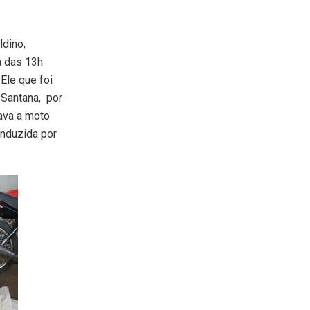
ldino,
a das 13h
Ele que foi
 Santana, por
tava a moto
onduzida por