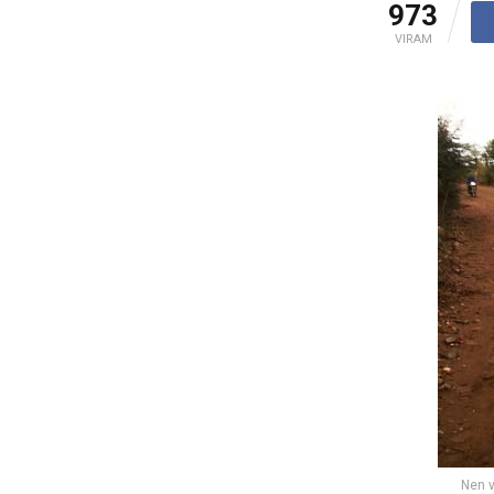
973
VIRAM
Nen v