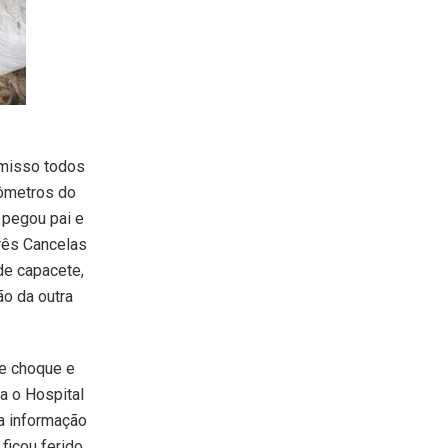
omisso todos
lômetros do
 pegou pai e
rês Cancelas
de capacete,
ão da outra
de choque e
a o Hospital
 a informação
ficou ferido,