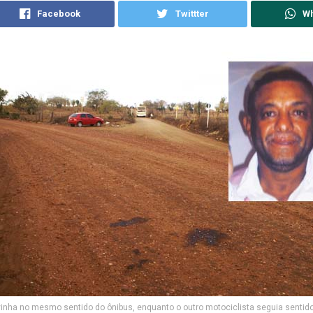
Facebook
Twittter
W
inha no mesmo sentido do ônibus, enquanto o outro motociclista seguia sentid