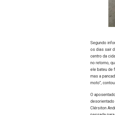
Segundo info
os dias sair 
centro da cid
no retorno, 
ele bateu de 
mas a pancada
moto”, conto
O aposentado 
desorientado 
Clérsiton And
passada para 