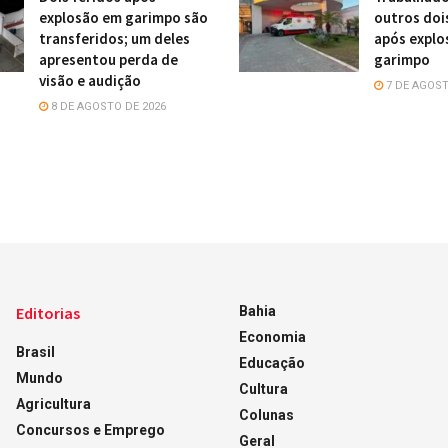
explosão em garimpo são
outros doi
transferidos; um deles
após explo
apresentou perda de
garimpo
visão e audição
7 DE AGOST
8 DE AGOSTO DE 2026
Editorias
Bahia
Economia
Brasil
Educação
Mundo
Cultura
Agricultura
Colunas
Concursos e Emprego
Geral