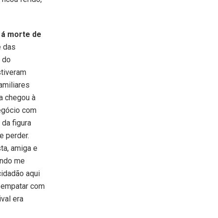
 á morte de
e das
e do
stiveram
amiliares
a chegou à
egócio com
 da figura
e perder.
ta, amiga e
uando me
cidadão aqui
e empatar com
val era