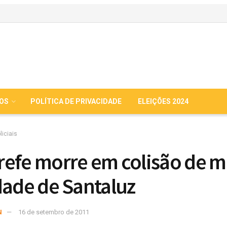
IOS
POLÍTICA DE PRIVACIDADE
ELEIÇÕES 2024
liciais
efe morre em colisão de m
dade de Santaluz
N
16 de setembro de 2011