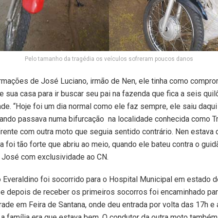
Pelo tamanho da tragédia os veículos sofreram poucos danos
rmações de José Luciano, irmão de Nen, ele tinha como compr
de sua casa para ir buscar seu pai na fazenda que fica a seis qui
ade. “Hoje foi um dia normal como ele faz sempre, ele saiu daqui
quando passava numa bifurcação na localidade conhecida como T
frente com outra moto que seguia sentido contrário. Nen estava 
 foi tão forte que abriu ao meio, quando ele bateu contra o guid
u José com exclusividade ao CN.
Everaldino foi socorrido para o Hospital Municipal em estado 
e depois de receber os primeiros socorros foi encaminhado par
rade em Feira de Santana, onde deu entrada por volta das 17h e
a família era que estava bem. O condutor da outra moto também 