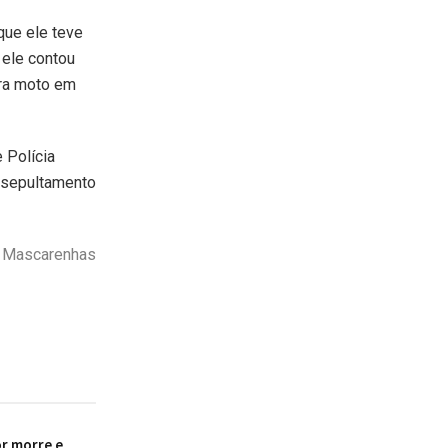
que ele teve
 ele contou
tra moto em
 Polícia
o sepultamento
o Mascarenhas
r morre e