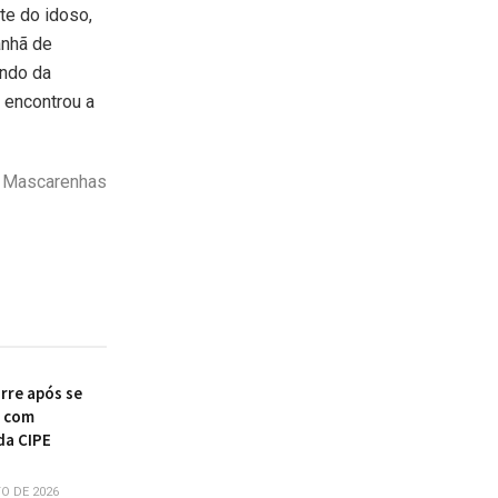
te do idoso,
anhã de
indo da
e encontrou a
o Mascarenhas
re após se
r com
da CIPE
O DE 2026