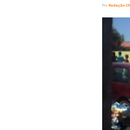
Por
Redação C