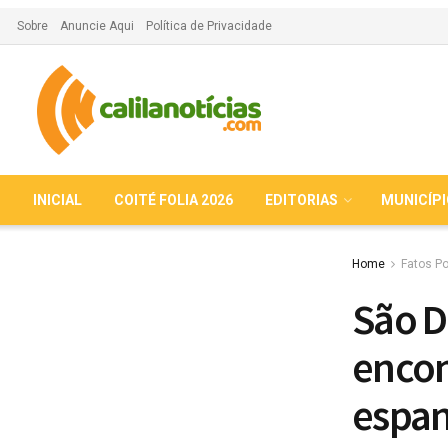
Sobre
Anuncie Aqui
Política de Privacidade
INICIAL
COITÉ FOLIA 2026
EDITORIAS
MUNICÍP
Home
Fatos Po
São D
encon
espa