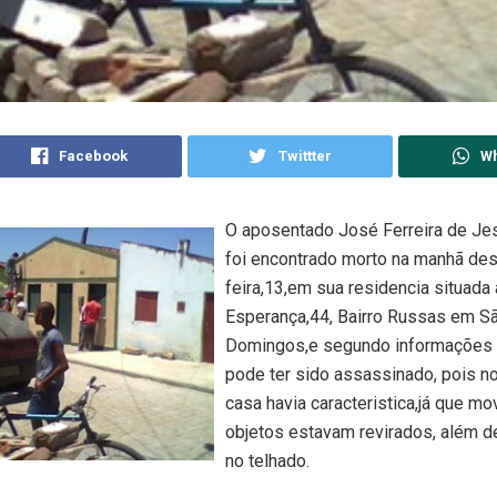
Facebook
Twittter
W
O aposentado José Ferreira de Jes
foi encontrado morto na manhã des
feira,13,em sua residencia situada
Esperança,44, Bairro Russas em S
Domingos,e segundo informações da
pode ter sido assassinado, pois no 
casa havia caracteristica,já que mo
objetos estavam revirados, além d
no telhado.