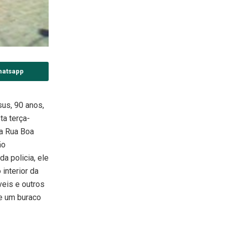
hatsapp
us, 90 anos,
ta terça-
 a Rua Boa
ão
 policia, ele
interior da
veis e outros
e um buraco