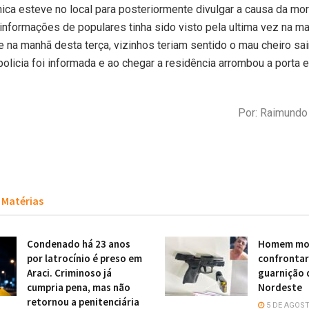
nica esteve no local para posteriormente divulgar a causa da mor
nformações de populares tinha sido visto pela ultima vez na m
e na manhã desta terça, vizinhos teriam sentido o mau cheiro sa
 policia foi informada e ao chegar a residência arrombou a porta 
Por: Raimund
Matérias
Condenado há 23 anos
Homem mor
por latrocínio é preso em
confronta
Araci. Criminoso já
guarnição 
cumpria pena, mas não
Nordeste
retornou a penitenciária
5 DE AGOST