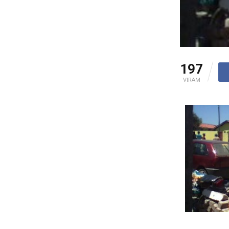
197
VIRAM