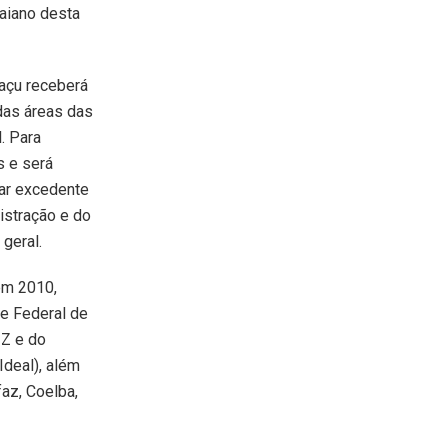
aiano desta
uaçu receberá
das áreas das
. Para
s e será
lar excedente
istração e do
geral.
 em 2010,
de Federal de
IZ e do
Ideal), além
faz, Coelba,