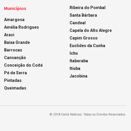
Municípios
Ribeira do Pombal
Santa Bárbara
Amargosa
Candeal
Amélia Rodrigues
Capela do Alto Alegre
Araci
Capim Grosso
Baixa Grande
Euclides da Cunha
Barrocas
Ichu
Cansanção
Itaberaba
Conceição do Coité
Itiuba
Pé de Serra
Jacobina
Pintadas
Queimadas
© 2018 Calila Notícias. Todos os Direitos Reservados.