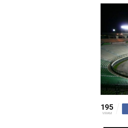
195
VIRAM