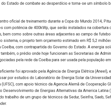
do Estado de combate ao desperdício e torna-se um símbolo b
entro oficial de treinamento durante a Copa do Mundo 2014, Pit
es com potência de 400kWp, que serão instalados na cobertura 
s, bem como sobre outras áreas adjacentes ao campo de futebol
o sistema, o projeto tem orçamento estimado em R$ 5,2 milhõe
 Coelba, com contrapartida do Governo do Estado. A energia so
r, também, o prédio onde hoje funcionam as Secretarias de Admin
gociadas pela rede da Coelba para ser usada pela população em 
eficiente foi aprovado pela Agência de Energia Elétrica (Aneel),
sar por estudos do Laboratório de Energia Solar da Universida
a (UFSC), com apoio técnico da Agencia Alemã de Cooperação G
a o Desenvolvimento de Energias Alternativas da America Latina (
do trabalho de um grupo de técnicos da Sedur, Seinfra, Saeb, Se
der.