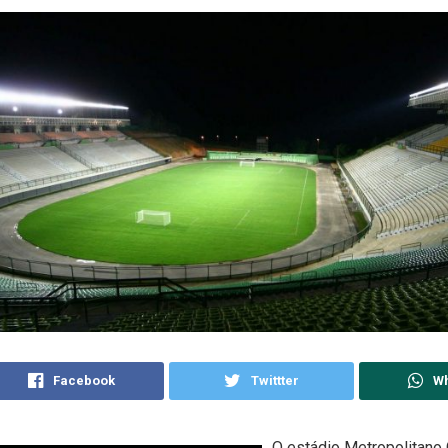
Facebook
Twittter
W
O estádio Metropolitano