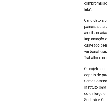
compromisso 
luta”.
Candidato a c
painéis solar
arquibancada
implantação d
custeado pela
vai beneficia
Trabalho e ne
O projeto eco
depois de pas
Santa Catarin
Instituto par
do esforço e 
Sudesb e Con