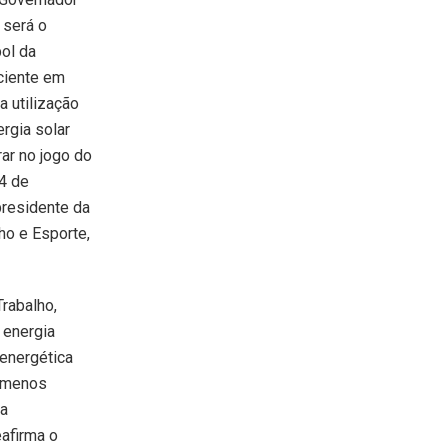
 será o
bol da
ciente em
da utilização
rgia solar
ar no jogo do
 4 de
presidente da
ho e Esporte,
Trabalho,
 energia
 energética
m menos
da
eafirma o