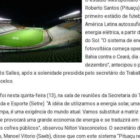
Roberto Santos (Pituaçu)
primeiro estádio de fute
América Latina autossufi
energia elétrica, a partir 
do Sol. “O sistema de ene
fotovoltáica começa oper
Bahia contra o Ceará, dia
dezembro”, antecipou o 
s Salles, após a solenidade presidida pelo secretário do Trabal
celos.
oi nesta quinta-feira (13), na sala de reuniões da Secretaria do 
a e Esporte (Setre). “A idéia de utilizarmos a energia solar, uma
impa, é uma exigência do mundo atual. Vamos substituir a matriz
que provocará uma grande economia de energia e se traduzirá e
s cofres públicos”, observou Nilton Vasconcelos. O secretário 
, Manoel Vitorio (Saeb), disse que com este sistema “Pituaçu r