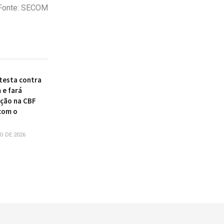
Fonte: SECOM
otesta contra
 e fará
ção na CBF
com o
O DE 2026