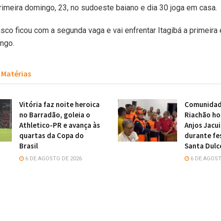
primeira domingo, 23, no sudoeste baiano e dia 30 joga em casa.
sco ficou com a segunda vaga e vai enfrentar Itagibá a primeira
ngo.
Matérias
Vitória faz noite heroica
Comunidade
no Barradão, goleia o
Riachão h
Athletico-PR e avança às
Anjos Jacu
quartas da Copa do
durante fe
Brasil
Santa Dulc
6 DE AGOSTO DE 2026
6 DE AGOST