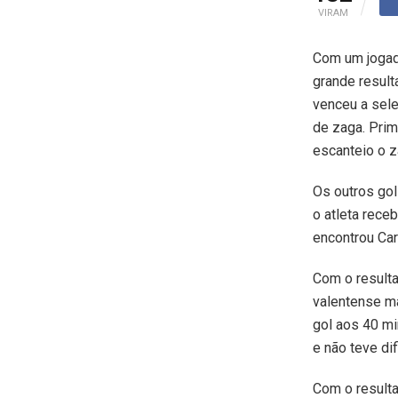
VIRAM
Com um jogado
grande result
venceu a sele
de zaga. Prim
escanteio o z
Os outros gol
o atleta rece
encontrou Car
Com o resulta
valentense ma
gol aos 40 mi
e não teve di
Com o resulta