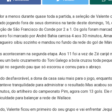
r a menos durante quase toda a partida, a seleção de Valente
ado jogando fora de seus dominios na tarde deste domingo, 16,
ção de São Francisco do Conde por 2 a 1. Os gols foram marcad
eiro foi marcado por André Bahia camisa 4 aos 30 minutos, Ama
agueiro sibiu sozinho e mandou no fundo da rede do gol de Márc
s aconteceram na segunda etapa. Aos 11 foi a vez de Zé carijé 
beu um belo cruzamento do Toni Galego a bola cruzou toda pequ
ijé no segundo pau que só escorou e correu para o abraço.
do desfavorável, a dona da casa saiu mais para o jogo, enquant
nteve tranquilidade para administrar o resultado.Mas acabou s
nutos, do artilheiro do campeonato Pim, agora com 13 gols. Ele 
ficuldade para balançar a rede de Wallace.
do, Valente ficou em primeiro do seu grupo e vai enfrentar Jeq