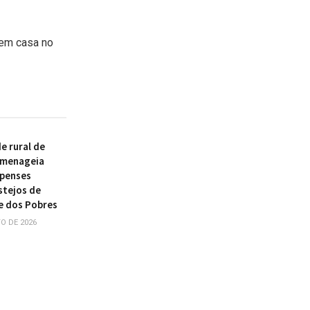
 em casa no
 rural de
omenageia
ipenses
stejos de
e dos Pobres
O DE 2026