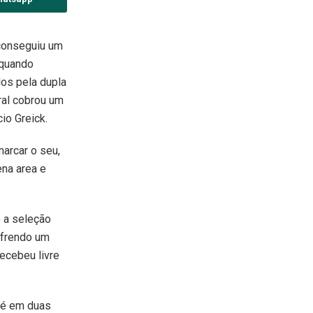
 conseguiu um
 quando
os pela dupla
ral cobrou um
io Greick.
marcar o seu,
ena area e
o a seleção
ofrendo um
recebeu livre
uié em duas