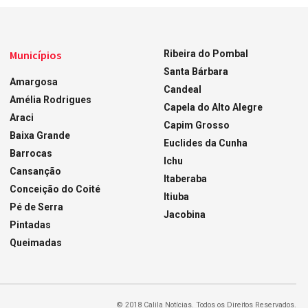
Municípios
Ribeira do Pombal
Santa Bárbara
Amargosa
Candeal
Amélia Rodrigues
Capela do Alto Alegre
Araci
Capim Grosso
Baixa Grande
Euclides da Cunha
Barrocas
Ichu
Cansanção
Itaberaba
Conceição do Coité
Itiuba
Pé de Serra
Jacobina
Pintadas
Queimadas
© 2018 Calila Notícias. Todos os Direitos Reservados.