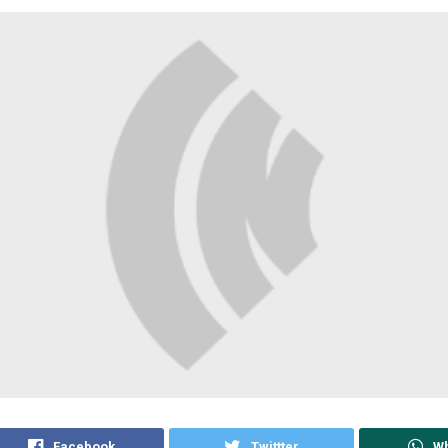
Facebook
Twittter
W