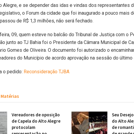
o Alegre, e se depender das idas e vindas dos representantes 
egislativo, o Forum da cidade que foi inaugurado a pouco mais d
passou de R$ 1,3 milhões, não será fechado.
feira, 09, quem esteve no balcão do Tribunal de Justiça com o 
o junto ao TJ Bahia foi o Presidente da Câmara Municipal de Ca
rio Gomes de Oliveira. O documento foi autorizado o encaminh
eadores do Município de acordo aprovação na sessão do último 
ra o pedido:
Reconsideração TJBA
Matérias
Vereadores de oposição
Seu Desejo
de Capela do Alto Alegre
do Alto Al
protocolam
de romanti
representação no
de grande 