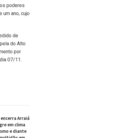
dos poderes
e um ano, cujo
Pedido de
pela do Alto
amento por
dia 07/11.
 encerra Arraiá
egre em clima
smo e diante
multidão em