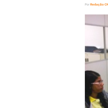
Por
Redação C