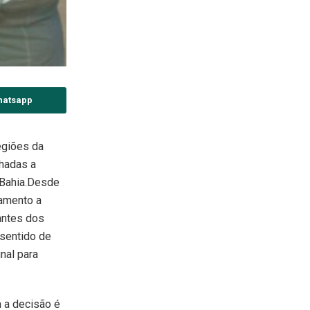
hatsapp
egiões da
hadas a
 Bahia.Desde
amento a
tantes dos
sentido de
unal para
 a decisão é