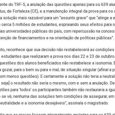
ente do TRF-5, a anulação das questões apenas para os 639 al
tus, de Fortaleza (CE), e a manutenção integral da prova para os
a solução mais razoável para um “assunto grave” que “atinge a 
 cerca 5 milhões de estudantes, espraiando seus efeitos para 
ias universidades públicas do país, com repercussão na conce
tenção de financiamentos e na orientação de políticas públicas”.
nto, reconhece que sua decisão não restabelecerá as condições
 estudantes que realizaram a prova nos dias 22 e 23 de outubro.
questões dos alunos beneficiados não restabelece a isonomia. 
 gozar, para o bem ou para o mal, de situação singular (afinal a p
a com menos questões). E certamente a solução não teria a neutra
u seja] o resultado não seria o mesmo, com e sem a anulação. De 
stões para ‘todos’ os participantes também não restauraria a ig
o se vê, nenhuma das soluções tem condições de assegurar, em
neutralidade e a isonomia desejáveis”, assinala o magistrado.
ia que as provas fossem integralmente anuladas para os 639 a