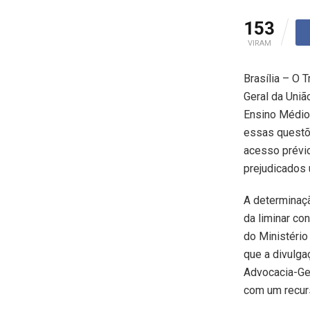
153
VIRAM
Brasília – O 
Geral da Uniã
Ensino Médio 
essas questõ
acesso prévio
prejudicados 
A determinaçã
da liminar co
do Ministério
que a divulga
Advocacia-Ger
com um recur