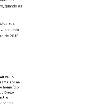
ro, quando as
istus aos
o vazamento
bro de 2010.
AB Paulo
ram rigor na
o homicídio
do Diego
astro
O DE 2026