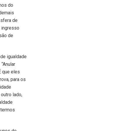
unos do
 demais
esfera de
o ingresso
ssão de
 de igualdade
 “Anular
É que eles
rova, para os
lidade
outro lado,
ualdade
 termos
lunos do