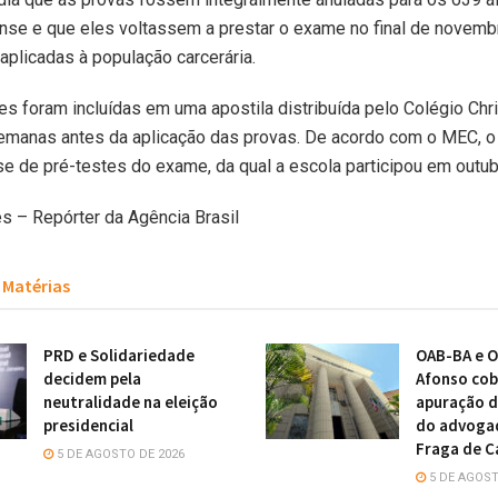
nse e que eles voltassem a prestar o exame no final de novemb
aplicadas à população carcerária.
s foram incluídas em uma apostila distribuída pelo Colégio Chr
emanas antes da aplicação das provas. De acordo com o MEC, 
se de pré-testes do exame, da qual a escola participou em outu
s – Repórter da Agência Brasil
Matérias
PRD e Solidariedade
OAB-BA e O
decidem pela
Afonso cob
neutralidade na eleição
apuração d
presidencial
do advoga
Fraga de C
5 DE AGOSTO DE 2026
5 DE AGOST