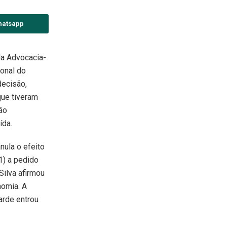
hatsapp
da Advocacia-
onal do
decisão,
que tiveram
ão
ída.
nula o efeito
1) a pedido
Silva afirmou
nomia. A
arde entrou