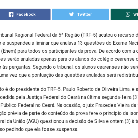
Facebook
Twittter
W
Tribunal Regional Federal da 5ª Região (TRF-5) acatou o recurso 
o e suspendeu a liminar que anulava 13 questões do Exame Naci
(Enem) para todos os participantes da prova. De acordo com a 
es serão anuladas apenas para os alunos do colégio cearense 
 às perguntas. Segundo o tribunal, os alunos cearenses não ser
uma vez que a pontuação das questões anuladas será redistribu
o é do presidente do TRF-5, Paulo Roberto de Oliveira Lima, e a
ncedida pela Justiça Federal do Ceará na última segunda-feira (3
 Público Federal no Ceará. Na ocasião, o juiz Praxedes Vieira da 
ção prévia de parte do conteúdo da prova fere o princípio da iso
al da União (AGU) questionou a decisão de Silva e ontem (3) à t
so pedindo que ela fosse suspensa.