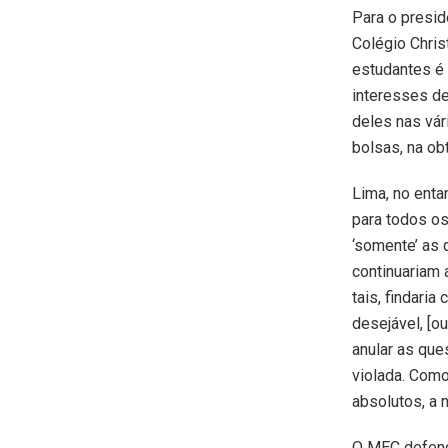
Para o presid
Colégio Chris
estudantes é 
interesses de
deles nas vár
bolsas, na ob
Lima, no enta
para todos os
‘somente’ as 
continuariam a
tais, findari
desejável, [o
anular as que
violada. Com
absolutos, a 
O MEC defend