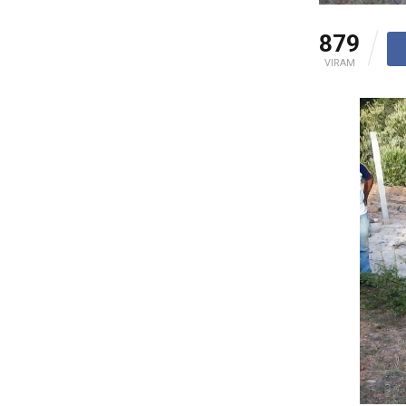
879
VIRAM