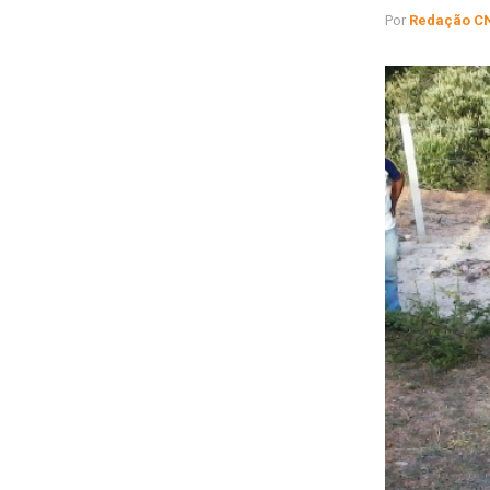
Por
Redação C