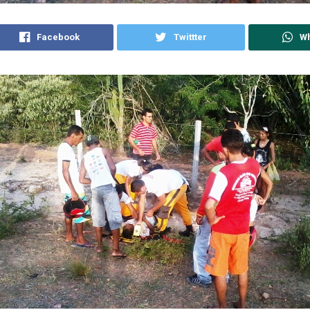
Facebook
Twittter
W