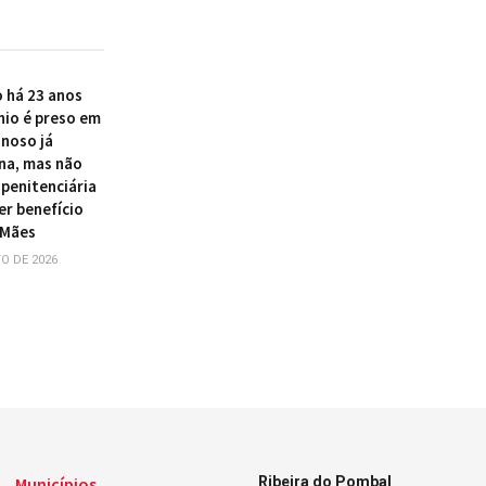
 há 23 anos
nio é preso em
inoso já
na, mas não
 penitenciária
er benefício
 Mães
O DE 2026
Municípios
Ribeira do Pombal