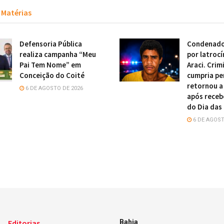
Matérias
Defensoria Pública
Condenado
realiza campanha “Meu
por latrocí
Pai Tem Nome” em
Araci. Crim
Conceição do Coité
cumpria pe
retornou a
6 DE AGOSTO DE 2026
após receb
do Dia das
6 DE AGOST
Editorias
Bahia