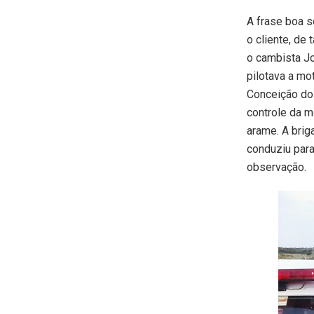
A frase boa s
o cliente, de 
o cambista Jo
pilotava a mo
Conceição do 
controle da m
arame. A brig
conduziu para
observação.