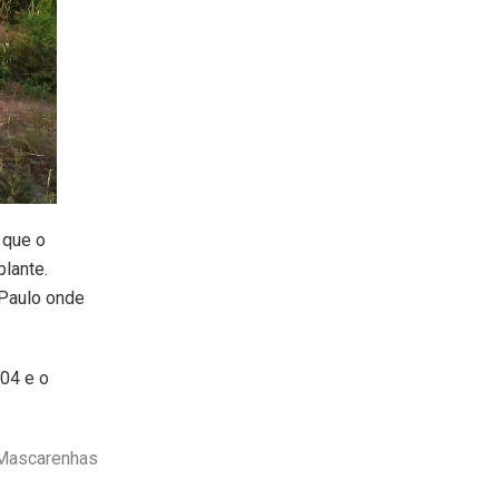
 que o
lante.
 Paulo onde
 04 e o
 Mascarenhas