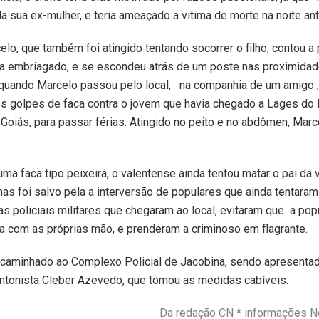
 sua ex-mulher, e teria ameaçado a vitima de morte na noite ante
elo, que também foi atingido tentando socorrer o filho, contou a 
va embriagado, e se escondeu atrás de um poste nas proximida
 quando Marcelo passou pelo local, na companhia de um amigo ,
os golpes de faca contra o jovem que havia chegado a Lages do 
Goiás, para passar férias. Atingido no peito e no abdômen, Marc
.
a faca tipo peixeira, o valentense ainda tentou matar o pai da v
 mas foi salvo pela a interversão de populares que ainda tentaram 
s policiais militares que chegaram ao local, evitaram que a po
ça com as próprias mão, e prenderam a criminoso em flagrante.
ncaminhado ao Complexo Policial de Jacobina, sendo apresenta
ntonista Cleber Azevedo, que tomou as medidas cabíveis.
Da redação CN * informações No