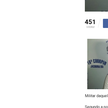
451
VIRAM
Militar daque
Segundo a pol