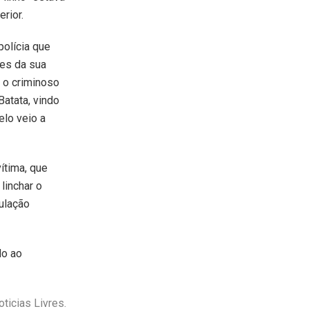
rior.
polícia que
des da sua
 o criminoso
Batata, vindo
elo veio a
ítima, que
linchar o
pulação
do ao
ticias Livres.