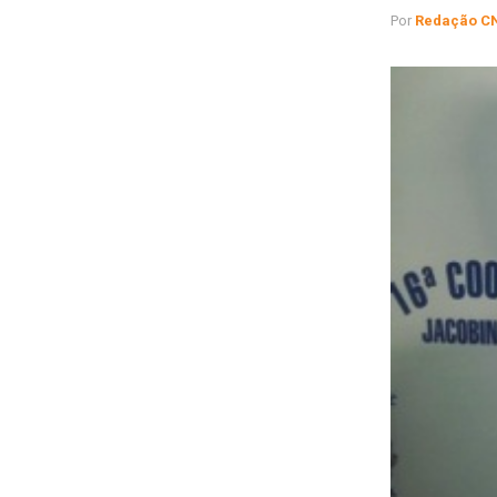
Por
Redação C