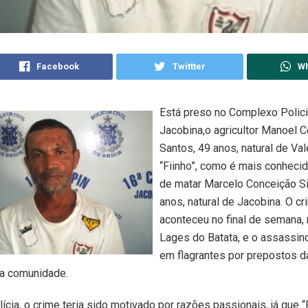
Facebook
Twittter
W
Está preso no Complexo Polici
Jacobina,o agricultor Manoel C
Santos, 49 anos, natural de Val
“Fiinho”, como é mais conheci
de matar Marcelo Conceição S
anos, natural de Jacobina. O c
aconteceu no final de semana, 
Lages do Batata, e o assassino
em flagrantes por prepostos da
la comunidade.
ícia, o crime teria sido motivado por razões passionais, já que “