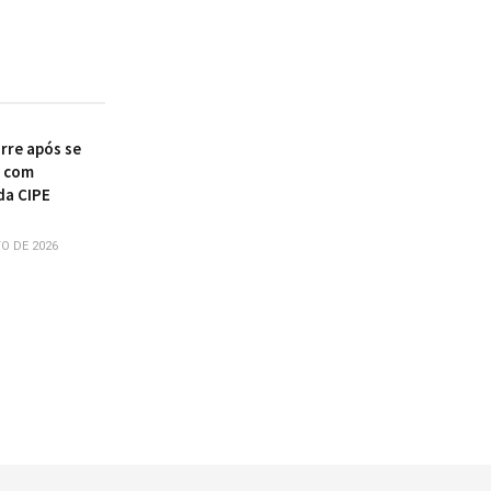
re após se
r com
da CIPE
O DE 2026