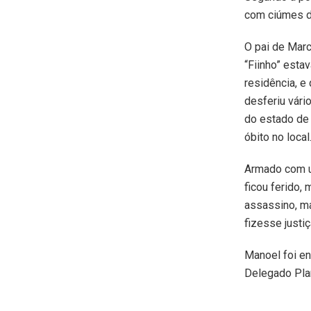
com ciúmes da
O pai de Marc
“Fiinho” esta
residência, e
desferiu vári
do estado de 
óbito no local
Armado com um
ficou ferido,
assassino, ma
fizesse justi
Manoel foi e
Delegado Pla