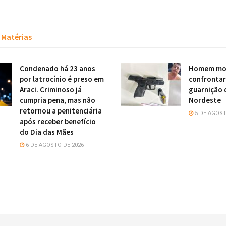
Matérias
Condenado há 23 anos
Homem mor
por latrocínio é preso em
confronta
Araci. Criminoso já
guarnição 
cumpria pena, mas não
Nordeste
retornou a penitenciária
5 DE AGOST
após receber benefício
do Dia das Mães
6 DE AGOSTO DE 2026