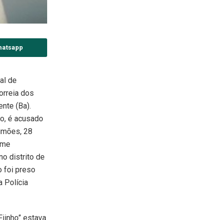
hatsapp
al de
orreia dos
ente (Ba).
do, é acusado
imões, 28
rime
no distrito de
 foi preso
 Polícia
Fiinho” estava