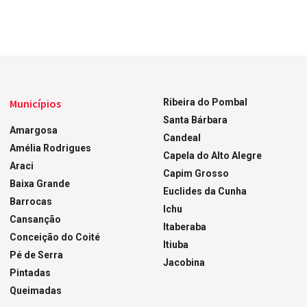
Municípios
Ribeira do Pombal
Santa Bárbara
Amargosa
Candeal
Amélia Rodrigues
Capela do Alto Alegre
Araci
Capim Grosso
Baixa Grande
Euclides da Cunha
Barrocas
Ichu
Cansanção
Itaberaba
Conceição do Coité
Itiuba
Pé de Serra
Jacobina
Pintadas
Queimadas