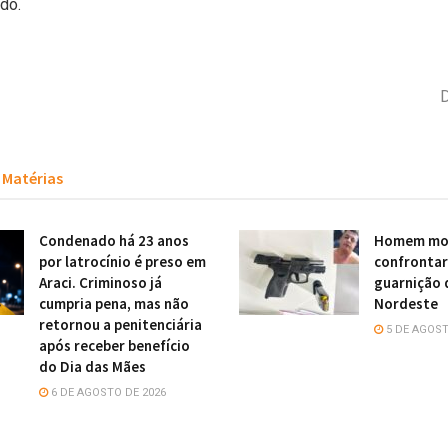
do.
D
Matérias
Condenado há 23 anos
Homem mor
por latrocínio é preso em
confronta
Araci. Criminoso já
guarnição 
cumpria pena, mas não
Nordeste
retornou a penitenciária
5 DE AGOST
após receber benefício
do Dia das Mães
6 DE AGOSTO DE 2026