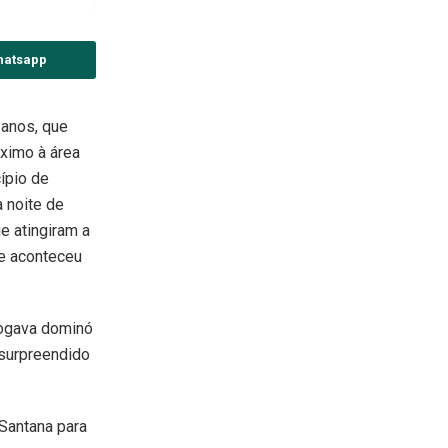
hatsapp
 anos, que
ximo à área
cípio de
a noite de
e atingiram a
me aconteceu
jogava dominó
 surpreendido
Santana para