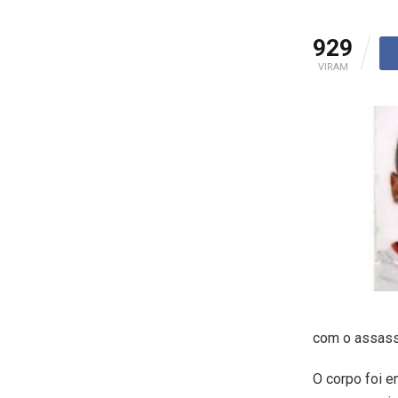
929
VIRAM
com o assass
O corpo foi e