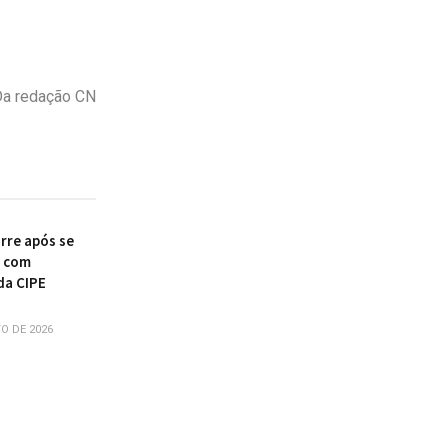
a redação CN
re após se
r com
da CIPE
O DE 2026