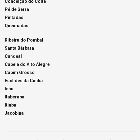
Conceição do Coité
Pé de Serra
Pintadas
Queimadas
Ribeira do Pombal
Santa Bárbara
Candeal
Capela do Alto Alegre
Capim Grosso
Euclides da Cunha
Ichu
Itaberaba
Itiuba
Jacobina