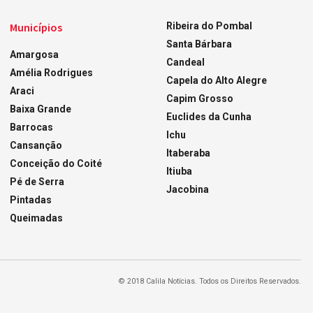
Municípios
Ribeira do Pombal
Santa Bárbara
Amargosa
Candeal
Amélia Rodrigues
Capela do Alto Alegre
Araci
Capim Grosso
Baixa Grande
Euclides da Cunha
Barrocas
Ichu
Cansanção
Itaberaba
Conceição do Coité
Itiuba
Pé de Serra
Jacobina
Pintadas
Queimadas
© 2018 Calila Notícias. Todos os Direitos Reservados.