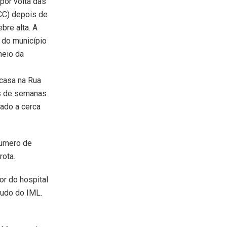
 por volta das
CC) depois de
bre alta. A
 do município
meio da
casa na Rua
is de semanas
oado a cerca
numero de
rota.
or do hospital
audo do IML.