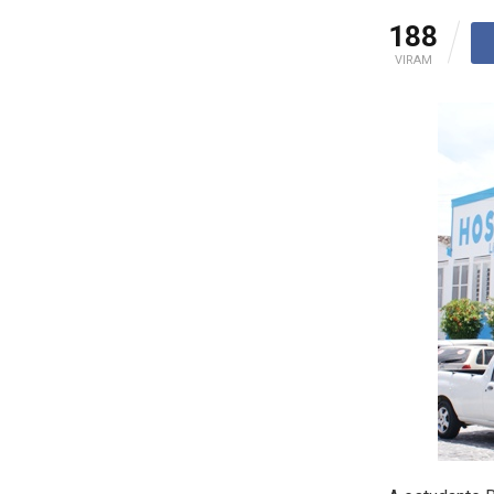
188
VIRAM