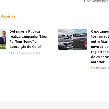
Por: Raimund
Matérias
Defensoria Pública
Capotamen
realiza campanha “Meu
tornam rot
Pai Tem Nome” em
entre Riach
Conceição do Coité
novo acide
registrado
6 DE AGOSTO DE 2026
de 24 hora
anterior
4 DE AGOST