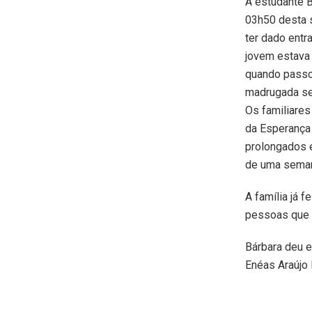
A estudante Bá
03h50 desta s
ter dado entr
jovem estava
quando passou
madrugada seu
Os familiare
da Esperança
prolongados e
de uma seman
A família já 
pessoas que 
Bárbara deu e
Enéas Araújo 