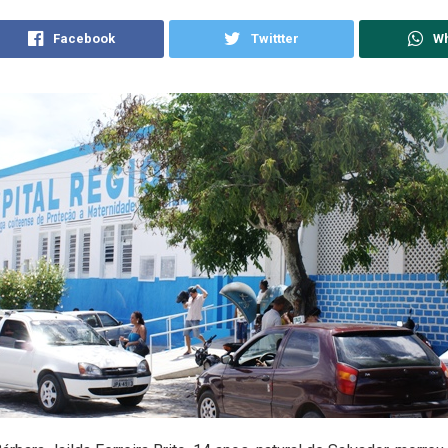
Facebook
Twittter
W