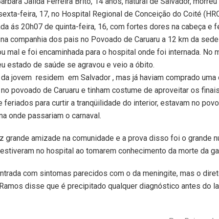
rbara Jailda Ferreira Brito, 14 anos, natural de Salvador, morreu
exta-feira, 17, no Hospital Regional de Conceição do Coité (HR
ada ás 20h07 de quinta-feira, 16, com fortes dores na cabeça e fe
 na companhia dos pais no Povoado de Caruaru a 12 km da sede
 mal e foi encaminhada para o hospital onde foi internada. No 
 estado de saúde se agravou e veio a óbito.
s da jovem residem em Salvador , mas já haviam comprado uma 
 no povoado de Caruaru e tinham costume de aproveitar os fina
 feriados para curtir a tranqüilidade do interior, estavam no pov
a onde passariam o carnaval.
fez grande amizade na comunidade e a prova disso foi o grande 
estiveram no hospital ao tomarem conhecimento da morte da ga
ntrada com sintomas parecidos com o da meningite, mas o diret
Ramos disse que é precipitado qualquer diagnóstico antes do l