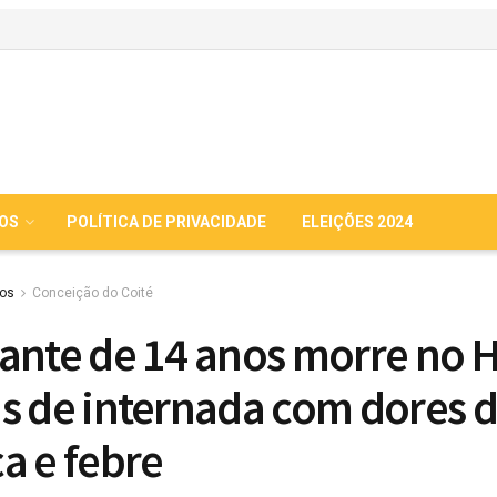
IOS
POLÍTICA DE PRIVACIDADE
ELEIÇÕES 2024
ios
Conceição do Coité
ante de 14 anos morre no 
s de internada com dores 
a e febre