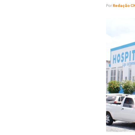
Por
Redação C