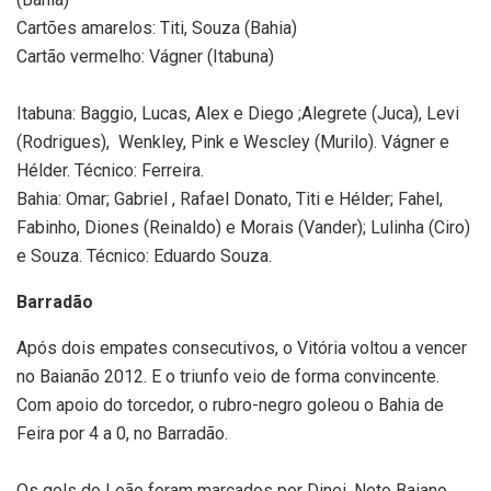
Cartões amarelos: Titi, Souza (Bahia)
Cartão vermelho: Vágner (Itabuna)
Itabuna: Baggio, Lucas, Alex e Diego ;Alegrete (Juca), Levi
(Rodrigues), Wenkley, Pink e Wescley (Murilo). Vágner e
Hélder. Técnico: Ferreira.
Bahia: Omar; Gabriel , Rafael Donato, Titi e Hélder; Fahel,
Fabinho, Diones (Reinaldo) e Morais (Vander); Lulinha (Ciro)
e Souza. Técnico: Eduardo Souza.
Barradão
Após dois empates consecutivos, o Vitória voltou a vencer
no Baianão 2012. E o triunfo veio de forma convincente.
Com apoio do torcedor, o rubro-negro goleou o Bahia de
Feira por 4 a 0, no Barradão.
Os gols do Leão foram marcados por Dinei, Neto Baiano,