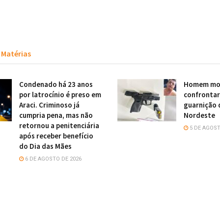
Matérias
Condenado há 23 anos
Homem mor
por latrocínio é preso em
confronta
Araci. Criminoso já
guarnição 
cumpria pena, mas não
Nordeste
retornou a penitenciária
5 DE AGOST
após receber benefício
do Dia das Mães
6 DE AGOSTO DE 2026