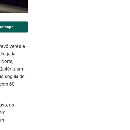
hatsapp
evólveres e
drugada
 Norte,
Quitéria, um
ue seguia de
 com 60
ivo, os
rem
am