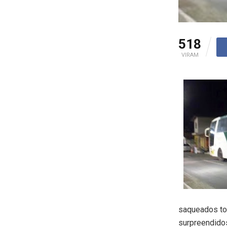
518
VIRAM
saqueados to
surpreendido