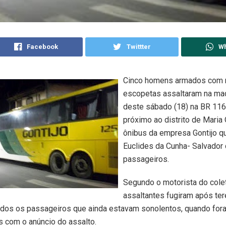
Facebook
Twittter
W
Cinco homens armados com r
escopetas assaltaram na ma
deste sábado (18) na BR 116
próximo ao distrito de Maria 
ônibus da empresa Gontijo q
Euclides da Cunha- Salvador
passageiros.
Segundo o motorista do colet
assaltantes fugiram após te
dos os passageiros que ainda estavam sonolentos, quando for
s com o anúncio do assalto.