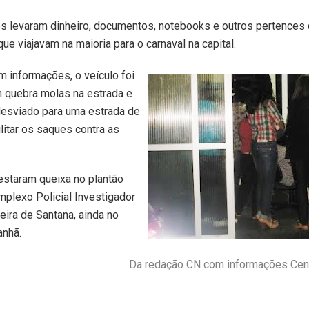
s levaram dinheiro, documentos,
notebooks e outros pertences
ue viajavam na maioria para o carnaval na capital.
 informações, o veículo foi
 quebra molas na estrada e
desviado para uma estrada de
ilitar os saques contra as
estaram queixa no plantão
mplexo Policial Investigador
eira de Santana, ainda no
anhã.
Da redação CN com informações Centr