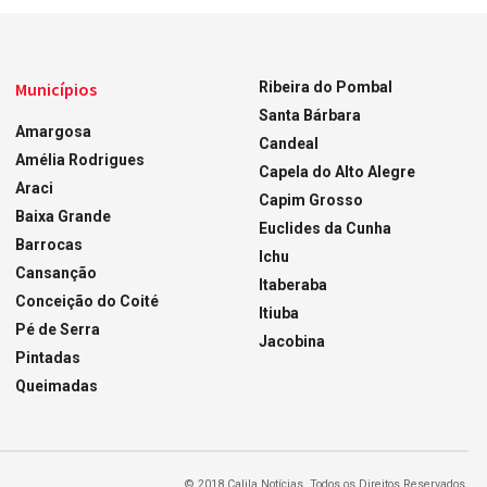
Municípios
Ribeira do Pombal
Santa Bárbara
Amargosa
Candeal
Amélia Rodrigues
Capela do Alto Alegre
Araci
Capim Grosso
Baixa Grande
Euclides da Cunha
Barrocas
Ichu
Cansanção
Itaberaba
Conceição do Coité
Itiuba
Pé de Serra
Jacobina
Pintadas
Queimadas
© 2018 Calila Notícias. Todos os Direitos Reservados.