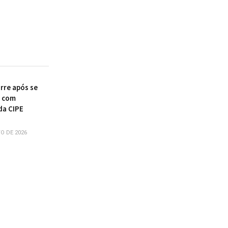
re após se
r com
da CIPE
O DE 2026