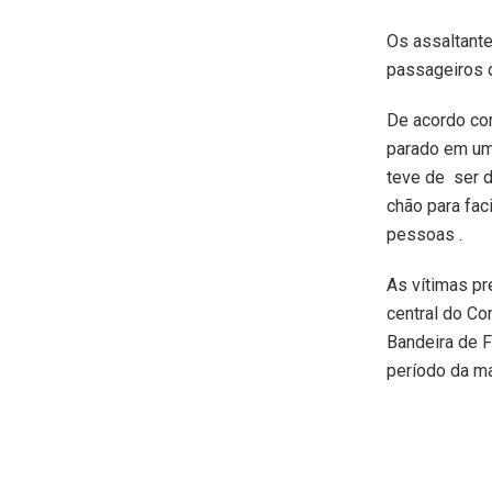
Os assaltante
passageiros q
De acordo com
parado em um
teve de ser 
chão para fac
pessoas .
As vítimas pr
central do Co
Bandeira de F
período da m