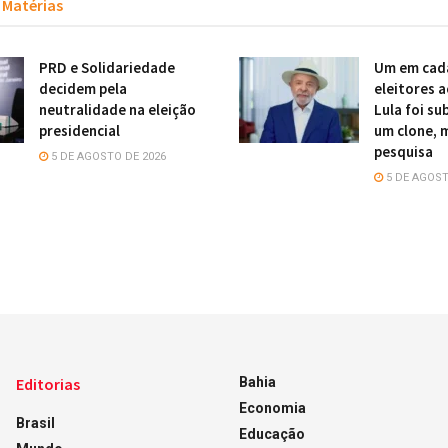
Matérias
PRD e Solidariedade
Um em cad
decidem pela
eleitores 
neutralidade na eleição
Lula foi su
presidencial
um clone, 
pesquisa
5 DE AGOSTO DE 2026
5 DE AGOST
Editorias
Bahia
Economia
Brasil
Educação