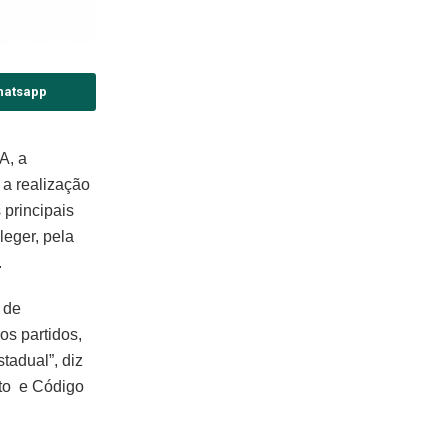
hatsapp
A, a
 a realização
 principais
leger, pela
.
 de
os partidos,
tadual”, diz
to e Código