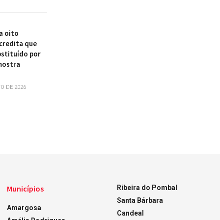
a oito
acredita que
bstituído por
mostra
O DE 2026
Municípios
Ribeira do Pombal
Santa Bárbara
Amargosa
Candeal