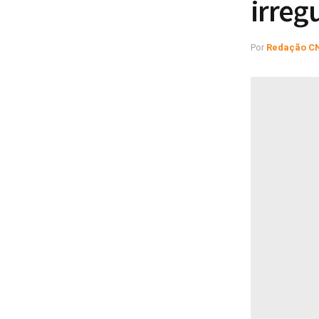
irreg
Por
Redação C