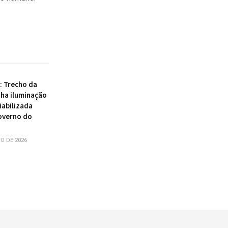
 : Trecho da
ha iluminação
iabilizada
overno do
O DE 2026