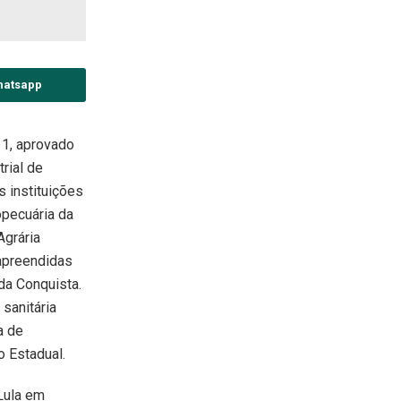
hatsapp
1, aprovado
rial de
 instituições
opecuária da
Agrária
 apreendidas
 da Conquista.
sanitária
a de
o Estadual.
Lula em