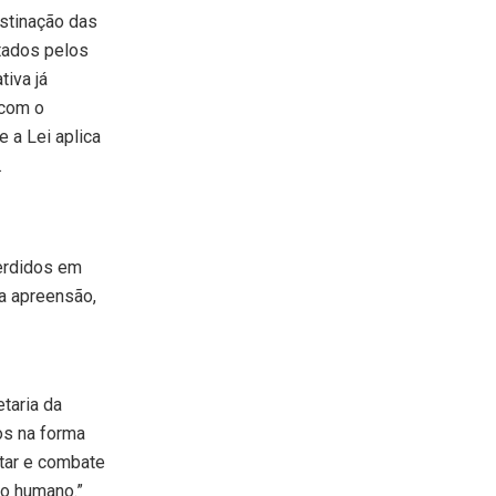
stinação das
tados pelos
iva já
 com o
 a Lei aplica
.
erdidos em
a apreensão,
taria da
os na forma
tar e combate
o humano.”