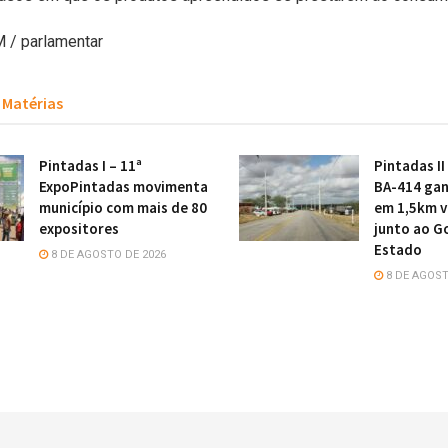
 / parlamentar
Matérias
Pintadas I – 11ª
Pintadas II
ExpoPintadas movimenta
BA-414 gan
município com mais de 80
em 1,5km v
expositores
junto ao G
Estado
8 DE AGOSTO DE 2026
8 DE AGOST