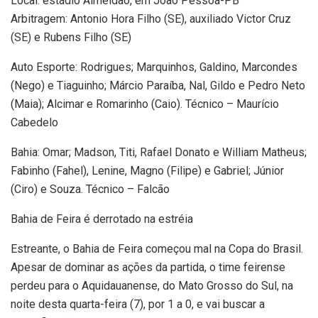
Local: estádio Almeidão, em João Pessoa-PB
Arbitragem: Antonio Hora Filho (SE), auxiliado Victor Cruz
(SE) e Rubens Filho (SE)
Auto Esporte: Rodrigues; Marquinhos, Galdino, Marcondes
(Nego) e Tiaguinho; Márcio Paraíba, Nal, Gildo e Pedro Neto
(Maia); Alcimar e Romarinho (Caio). Técnico – Maurício
Cabedelo
Bahia: Omar; Madson, Titi, Rafael Donato e William Matheus;
Fabinho (Fahel), Lenine, Magno (Filipe) e Gabriel; Júnior
(Ciro) e Souza. Técnico – Falcão
Bahia de Feira é derrotado na estréia
Estreante, o Bahia de Feira começou mal na Copa do Brasil.
Apesar de dominar as ações da partida, o time feirense
perdeu para o Aquidauanense, do Mato Grosso do Sul, na
noite desta quarta-feira (7), por 1 a 0, e vai buscar a