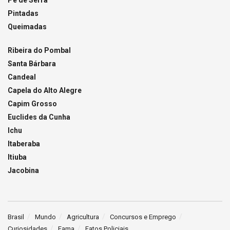
Pé de Serra
Pintadas
Queimadas
Ribeira do Pombal
Santa Bárbara
Candeal
Capela do Alto Alegre
Capim Grosso
Euclides da Cunha
Ichu
Itaberaba
Itiuba
Jacobina
Brasil
Mundo
Agricultura
Concursos e Emprego
Curiosidades
Fama
Fatos Policiais