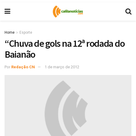
Home
Esporte
“Chuva de gols na 12ª rodada do
Baianão
Por
Redação CN
1 de março de 2012