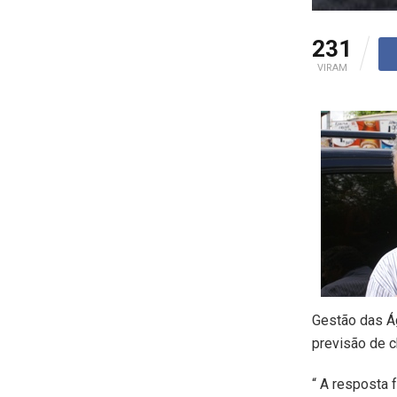
231
VIRAM
Gestão das Ág
previsão de c
“ A resposta 