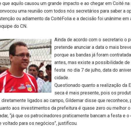
e que aquilo causou um grande impacto e ao chegar em Coité na 
 convocou uma reunião com todos nós secretários para saber a o
tenção ou adiamento da CoitéFolia e a decisão foi unânime em ad
equipe do CN.
Ainda de acordo com o secretario o p
pretende anunciar a data o mais brev
porque as bandas já foram contratad
antes, mas existe a possibilidade de
festa no dia 7 de julho, data do anive
cidade.
Questionado quanto a realização da E
seca é mais presente, pois os produ
o diretamente ligados ao campo, Gildemar disse que reconhece,
uanto aos investimentos da prefeitura é quase zero ou melhor o
adar, “já que os patrocinadores praticamente bancam a festa e o
voltado para os negócios”, justificou.