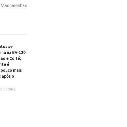
o Mascarenhas
tos se
ina na BA-120
ão e Coité;
nte é
 pouco mais
s após o
O DE 2026