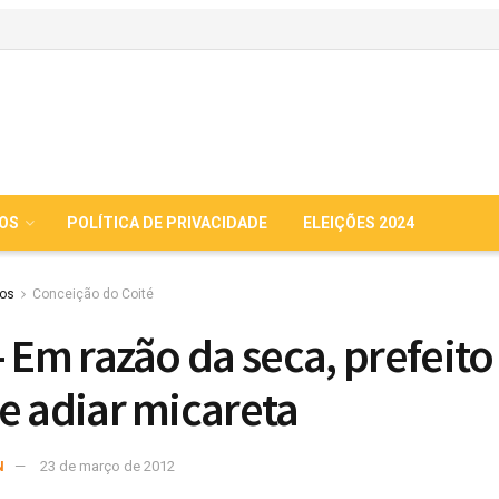
IOS
POLÍTICA DE PRIVACIDADE
ELEIÇÕES 2024
ios
Conceição do Coité
- Em razão da seca, prefeito
e adiar micareta
N
23 de março de 2012