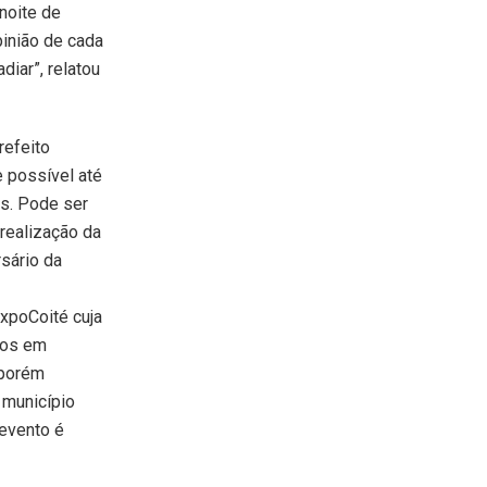
noite de
pinião de cada
iar”, relatou
refeito
e possível até
as. Pode ser
 realização da
rsário da
xpoCoité cuja
tos em
 porém
 município
 evento é