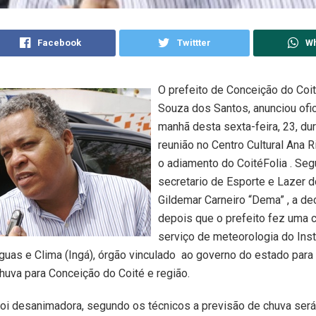
Facebook
Twittter
W
O prefeito de Conceição do Coi
Souza dos Santos, anunciou ofi
manhã desta sexta-feira, 23, du
reunião no Centro Cultural Ana R
o adiamento do CoitéFolia . Se
secretario de Esporte e Lazer d
Gildemar Carneiro “Dema” , a de
depois que o prefeito fez uma 
serviço de meteorologia do Inst
uas e Clima (Ingá), órgão vinculado ao governo do estado para
huva para Conceição do Coité e região.
foi desanimadora, segundo os técnicos a previsão de chuva será 