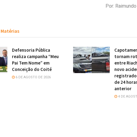
Por: Raimund
Matérias
Defensoria Pública
Capotamen
realiza campanha “Meu
tornam rot
Pai Tem Nome” em
entre Riach
Conceição do Coité
novo acide
registrado
6 DE AGOSTO DE 2026
de 24 hora
anterior
4 DE AGOST