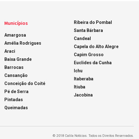
Municípios
Ribeira do Pombal
Santa Bárbara
Amargosa
Candeal
Amélia Rodrigues
Capela do Alto Alegre
Araci
Capim Grosso
Baixa Grande
Euclides da Cunha
Barrocas
Ichu
Cansanção
Itaberaba
Conceição do Coité
Itiuba
Pé de Serra
Jacobina
Pintadas
Queimadas
© 2018 Calila Notícias. Todos os Direitos Reservados.