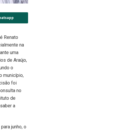
hatsapp
té Renato
cialmente na
rante uma
ios de Araújo,
gundo o
o município,
cisão foi
consulta no
ituto de
 saber a
para junho, o