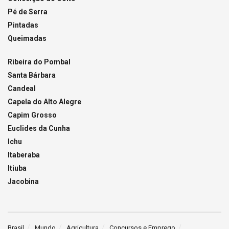
Pé de Serra
Pintadas
Queimadas
Ribeira do Pombal
Santa Bárbara
Candeal
Capela do Alto Alegre
Capim Grosso
Euclides da Cunha
Ichu
Itaberaba
Itiuba
Jacobina
Brasil
Mundo
Agricultura
Concursos e Emprego