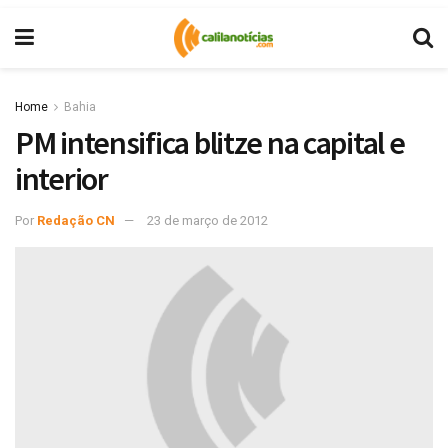
Home
Bahia
PM intensifica blitze na capital e
interior
Por
Redação CN
23 de março de 2012