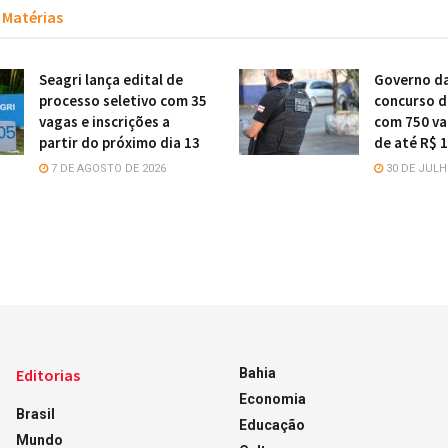
Matérias
Seagri lança edital de
Governo da
processo seletivo com 35
concurso da
vagas e inscrições a
com 750 va
partir do próximo dia 13
de até R$ 1
7 DE AGOSTO DE 2026
30 DE JULH
Editorias
Bahia
Economia
Brasil
Educação
Mundo