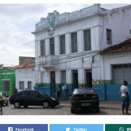
Facebook
Twittter
W