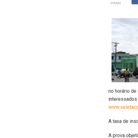
VIRAM
no horário de
interessados 
www.seletaco
A taxa de ins
A prova objeti