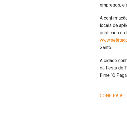
empregos, e a
A confirmação
locais de apl
publicado no 
www.seletaco
Santo.
A cidade conh
da Festa de T
filme “O Pag
CONFIRA AQ