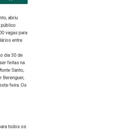
to, abriu
 público
00 vagas para
lários entre
o dia 30 de
er feitas na
Monte Santo,
r Berenguer,
exta-feira. Os
 para todos os