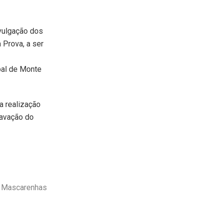
ivulgação dos
 Prova, a ser
pal de Monte
a realização
ravação do
o Mascarenhas