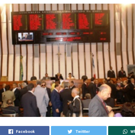
Facebook
Twittter
W