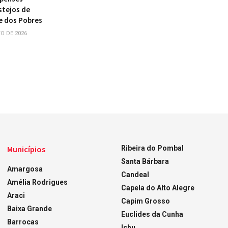
stejos de
e dos Pobres
O DE 2026
Municípios
Ribeira do Pombal
Santa Bárbara
Amargosa
Candeal
Amélia Rodrigues
Capela do Alto Alegre
Araci
Capim Grosso
Baixa Grande
Euclides da Cunha
Barrocas
Ichu