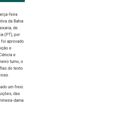
erça-feira
tiva da Bahia
aixaria, de
a (PT), por
o foi aprovado
ição e
Ciência e
eiro turno, o
fias do texto
icas.
dado um freio.
uições, das
primeira-dama