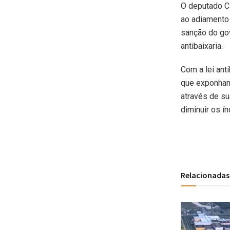
O deputado Ca
ao adiamento 
sanção do gov
antibaixaria.
Com a lei anti
que exponham 
através de s
diminuir os í
Relacionadas