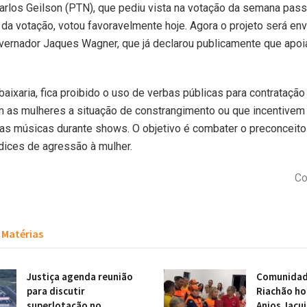
rlos Geilson (PTN), que pediu vista na votação da semana pas
da votação, votou favoravelmente hoje. Agora o projeto será env
ernador Jaques Wagner, que já declarou publicamente que apoia
baixaria, fica proibido o uso de verbas públicas para contratação
as mulheres a situação de constrangimento ou que incentivem 
uas músicas durante shows. O objetivo é combater o preconceit
ndices de agressão à mulher.
Co
Matérias
Justiça agenda reunião
Comunidade
para discutir
Riachão h
superlotação no
Anjos Jacu