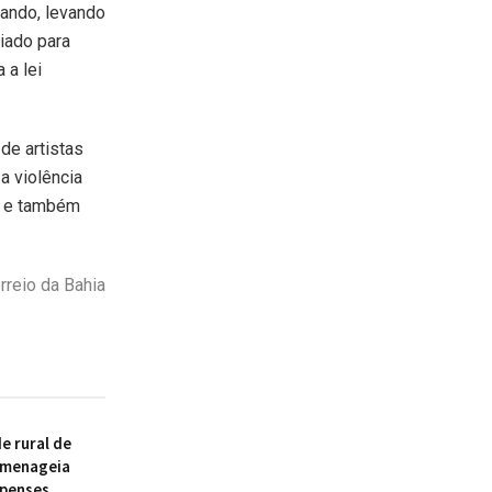
sando, levando
iado para
 a lei
 de artistas
a violência
o e também
rreio da Bahia
 rural de
omenageia
ipenses