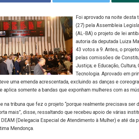
Foi aprovado na noite desta t
(27) pela Assembleia Legisla
(AL-BA) o projeto de lei antib
autoria da deputada Luiza Mai
43 votos a 9. Antes, o projet
pelas comissões de Constitu
Justiça; e Educação, Cultura, 
Tecnologia. Aprovado em prim
 teve uma emenda acrescentada, excluindo as danças e coreogra
 se aplica somente a bandas que exponham mulheres com as mús
je na tribuna que fez o projeto “porque realmente precisava ser 
ta mais”, disse, ressaltando que recebeu apoio de várias instit
 DEAM (Delegacia Especial de Atendimento à Mulher) e até da 
átima Mendonça.