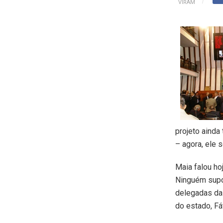
VIRAM
projeto ainda
– agora, ele
Maia falou ho
Ninguém supor
delegadas da
do estado, F