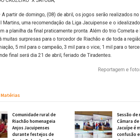
 DO CRUZEIRO X JATOBÁ;
 A partir de domingo, (08) de abril, os jogos serão realizados no
el Martins, uma recomendação da Liga Jacuipense e o idealizador
om a planilha da final praticamente pronta. Além do trio Cometa 
terá muitas surpresas para o torcedor de Riachão e de toda a regiã
ação, 5 mil para o campeão, 3 mil para o vice; 1 mil para o terce
nde final será dia 21 de abril, feriado de Tiradentes.
Reportagem e fotos
Matérias
Comunidade rural de
Sessão de 
Riachão homenageia
Câmara de 
Anjos Jacuipenses
Jacuípe é 
durante festejos de
confusão 