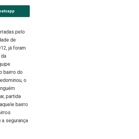
hatsapp
irradas pelo
dade de
12, já foram
 da
quipe
 bairro do
redominou, o
ninguém
ar, partida
aquele bairro
irros
u a segurança