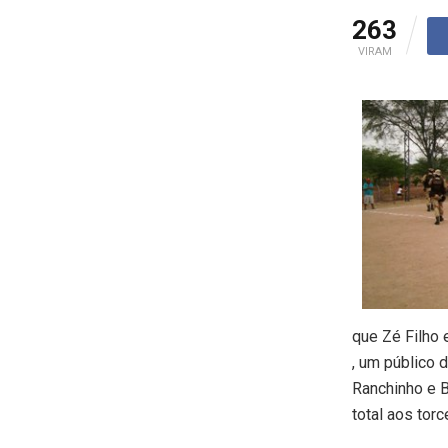
263
VIRAM
que Zé Filho 
, um público 
Ranchinho e B
total aos tor