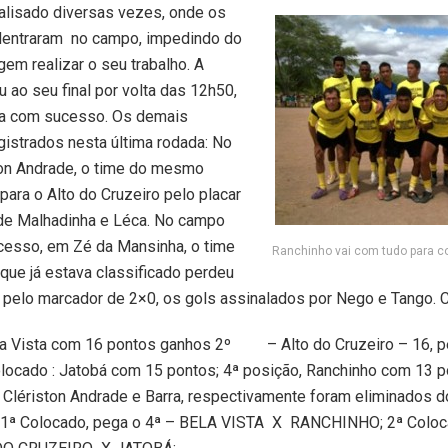
ralisado diversas vezes, onde os
dentraram no campo, impedindo do
agem realizar o seu trabalho. A
u ao seu final por volta das 12h50,
ída com sucesso. Os demais
gistrados nesta última rodada: No
ton Andrade, o time do mesmo
ara o Alto do Cruzeiro pelo placar
 de Malhadinha e Léca. No campo
cesso, em Zé da Mansinha, o time
Ranchinho vai com tudo para con
 que já estava classificado perdeu
 pelo marcador de 2×0, os gols assinalados por Nego e Tango. C
ela Vista com 16 pontos ganhos 2º – Alto do Cruzeiro – 16, p
olocado : Jatobá com 15 pontos; 4ª posição, Ranchinho com 13 
 Clériston Andrade e Barra, respectivamente foram eliminados d
 1ª Colocado, pega o 4ª – BELA VISTA X RANCHINHO; 2ª Coloca