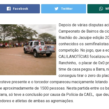
Facebook
Twittter
W
Depois de várias disputas ac
Campeonato de Bairros da ci
Riachão do Jacuípe edição 20
conhecidos os semifinalistas
competição. No jogo, que a e
CALILANOTÍCIAS focalizou no
Ranchinho, o placar de 0x0 p
time da casa pegou a Barra, 
conseguiu tirar o zero do plac
esteve presente e o torcedor compareceu maciçamente lotando 
de aproximadamente de 1500 pessoas. Nesta partida entre os ba
arra, só teve a conclusão por causa da Polícia da CAEL, que de
cedores e atletas de ambas as agremiações.