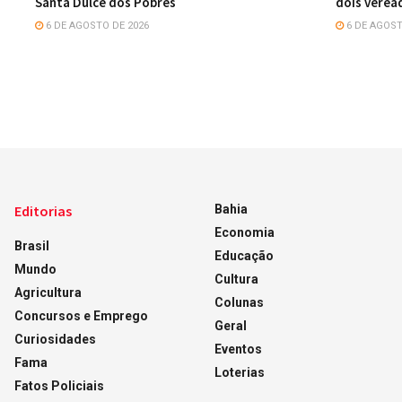
Santa Dulce dos Pobres
dois verea
6 DE AGOSTO DE 2026
6 DE AGOST
Editorias
Bahia
Economia
Brasil
Educação
Mundo
Cultura
Agricultura
Colunas
Concursos e Emprego
Geral
Curiosidades
Eventos
Fama
Loterias
Fatos Policiais