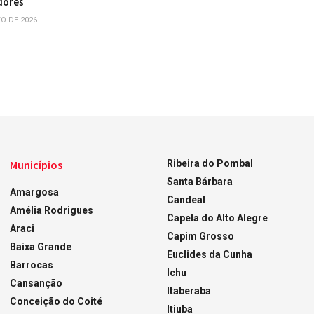
dores
O DE 2026
Municípios
Ribeira do Pombal
Santa Bárbara
Amargosa
Candeal
Amélia Rodrigues
Capela do Alto Alegre
Araci
Capim Grosso
Baixa Grande
Euclides da Cunha
Barrocas
Ichu
Cansanção
Itaberaba
Conceição do Coité
Itiuba