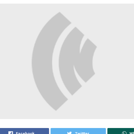
Facebook
Twittter
W