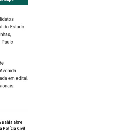
didatos
al do Estado
inhas,
, Paulo
de
 Avenida
ada em edital.
ionais.
 Bahia abre
 Polícia Civil