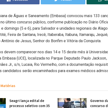
iana de Águas e Saneamento (Embasa) convocou mais 133 can
 no último concurso público, conforme publicação no Diário Ofici
e domingo (5 e 6), para Salvador e unidades regionais de Alago
tité, Feira de Santana, Irecê, Itaberaba, Itabuna, Itamaraju, Jequié
 Antônio de Jesus, Senhor do Bonfim e Vitória da Conquista.
s devem comparecer nos dias 14 e 15 deste mês à Universida
da Embasa (UCE), localizada no Parque Deputado Paulo Jackson,
ães Jr., s/n, Lucaia, Rio Vermelho, com a documentação requisit
os candidatos serão encaminhados para exames médicos admiss
Matérias
Seagri lança edital de
Governo da
processo seletivo com 35
concurso da