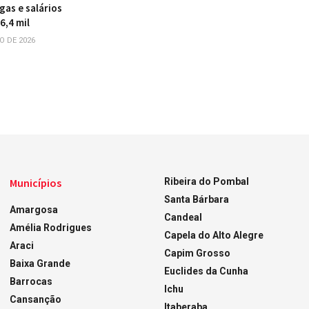
gas e salários
6,4 mil
O DE 2026
Municípios
Ribeira do Pombal
Santa Bárbara
Amargosa
Candeal
Amélia Rodrigues
Capela do Alto Alegre
Araci
Capim Grosso
Baixa Grande
Euclides da Cunha
Barrocas
Ichu
Cansanção
Itaberaba