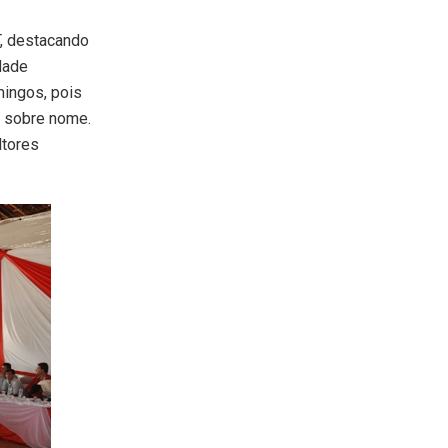
T, destacando
dade
mingos, pois
o sobre nome.
ltores