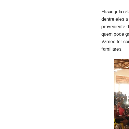
Elisângela re
dentre eles 
proveniente d
quem pode go
Vamos ter cor
familiares.