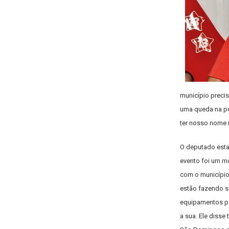
município preci
uma queda na po
ter nosso nome r
O deputado esta
evento foi um m
com o município
estão fazendo s
equipamentos par
a sua. Ele dis