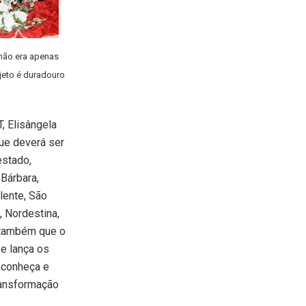
não era apenas
jeto é duradouro
, Elisângela
que deverá ser
estado,
Bárbara,
lente, São
 Nordestina,
e também que o
 e lança os
 conheça e
ransformação