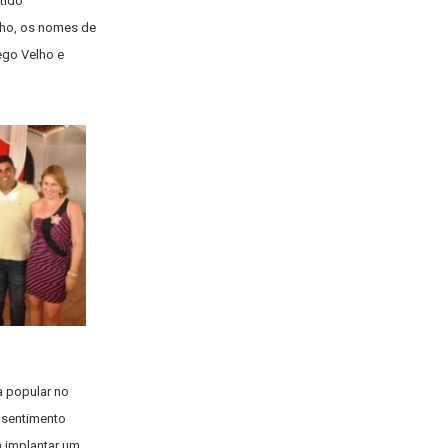
tido
ho, os nomes de
ego Velho e
a popular no
m sentimento
a implantar um