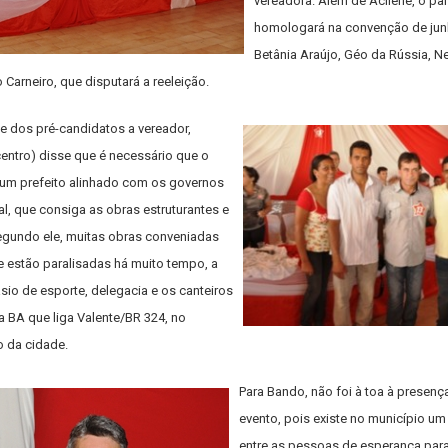
vereadora. Além de Acilene, o par
homologará na convenção de jun
Betânia Araújo, Géo da Rússia, N
 Carneiro, que disputará a reeleição.
e dos pré-candidatos a vereador,
centro) disse que é necessário que o
 um prefeito alinhado com os governos
al, que consiga as obras estruturantes e
segundo ele, muitas obras conveniadas
e estão paralisadas há muito tempo, a
io de esporte, delegacia e os canteiros
 BA que liga Valente/BR 324, no
o da cidade.
Para Bando, não foi à toa à presenç
evento, pois existe no município u
entre as pessoas de esperança par