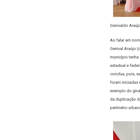
Genivaldo Araújo
Ao falar em nom
Genival Araújo (
município tenha
estadual e feder
conclua, pois, 
foram iniciadas 
exemplo do ginás
da duplicação da
perímetro urban