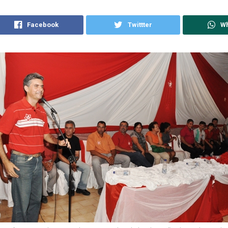
Facebook
Twittter
W