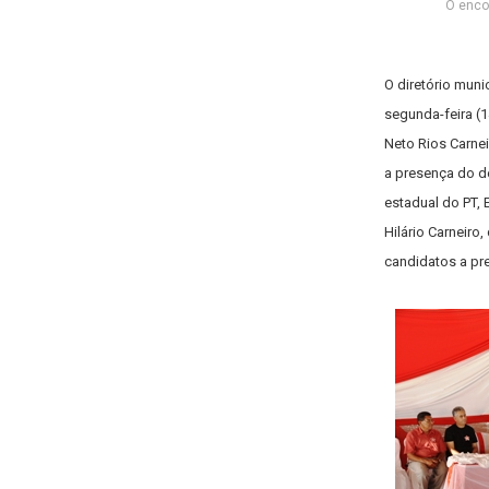
O encon
O diretório muni
segunda-feira (1
Neto Rios Carne
a presença do d
estadual do PT, 
Hilário Carneiro
candidatos a pre