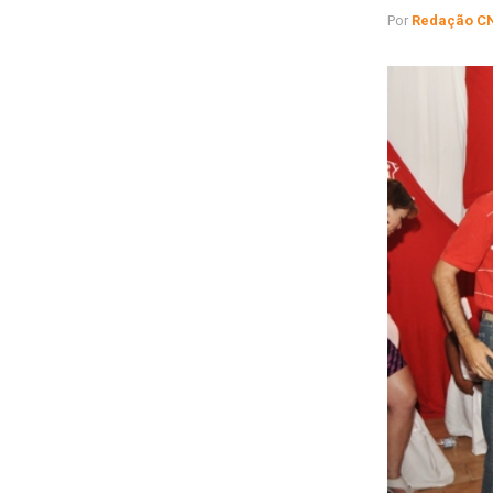
Por
Redação C