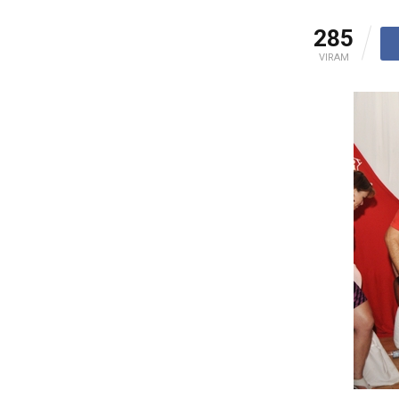
285
VIRAM