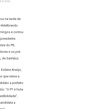
l e vice
zou na tarde de
 Hildelbrando
omingos e contou
-presidente
ntes do PR,
dores e os pré-
, de Santaluz.
 Ecilene Araújo,
io que reúne a
didato a prefeito
or. “O PT é forte
edibilidade”,
candidata a