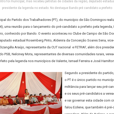
tro foi municipal, mas recebeu petistas de cidades da região, deputado estadua
presidente da legenda no estado. No destaque Bando pré candidato a prefeito
cipal do Partido dos Trabalhadores (PT), do município de São Domingos reali
4), uma reunião para o lançamento do pré-candidato a prefeito pela legenda,
iro, conhecido por Bando. O evento aconteceu no Clube de Campo de São D
eputado estadual Rosemberg Pinto, Aldenira da Conceição Soares Sena, vice
Elizangêla Araújo, representante da CUT nacional e FETRAF, além dos preside
, do PSB, Nelciney Mota, representantes de diversas comunidades rurais, verea
feito pela legenda nos municípios de Valente, Ismael Ferreira e José Hamilton
Segundo a presidente do partido,
o PT é o único partido no municíp
militância para lançar seu pré-can
e os seus pré-candidatos a veread
e vai governar esta cidade com cr
falou Ecilene, que também é pré-