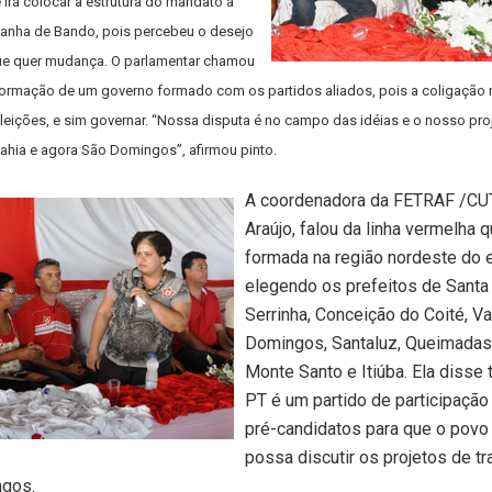
irá colocar a estrutura do mandato a
anha de Bando, pois percebeu o desejo
ue quer mudança. O parlamentar chamou
formação de um governo formado com os partidos aliados, pois a coligação 
leições, e sim governar. “Nossa disputa é no campo das idéias e o nosso pro
 Bahia e agora São Domingos”, afirmou pinto.
A coordenadora da FETRAF /CUT
Araújo, falou da linha vermelha 
formada na região nordeste do 
elegendo os prefeitos de Santa 
Serrinha, Conceição do Coité, Va
Domingos, Santaluz, Queimadas,
Monte Santo e Itiúba. Ela diss
PT é um partido de participação
pré-candidatos para que o povo
possa discutir os projetos de t
gos.