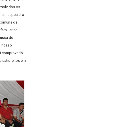
esolvidos os
 em especial a
 comuns os
familiar se
busca do
em nosso
foi comprovado
 satisfeitos em