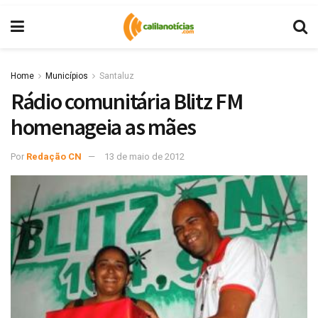
Home
Municípios
Santaluz
Rádio comunitária Blitz FM
homenageia as mães
Por
Redação CN
13 de maio de 2012