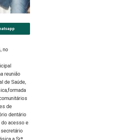
hatsapp
, no
icipal
ma reunião
al de Saúde,
sica,formada
comunitários
res de
rio dentário
a do acesso e
secretário
sica a Srª.