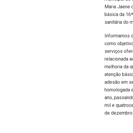
Maria Jaene d
básica da 16ª
sanitária do 
Informamos q
como objetivo
serviços ofer
relacionada 
melhoria da q
atenção básic
adesão em se
homologada 
ano, passando
mil e quatroce
de dezembro 