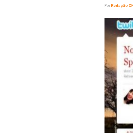
Por
Redação C