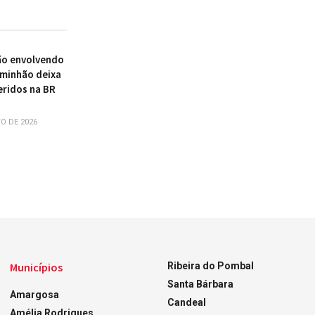
ão envolvendo
aminhão deixa
eridos na BR
O DE 2026
Municípios
Ribeira do Pombal
Santa Bárbara
Amargosa
Candeal
Amélia Rodrigues