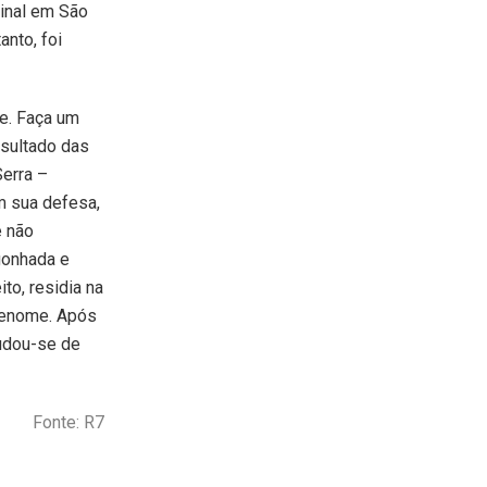
minal em São
anto, foi
e. Faça um
esultado das
erra –
m sua defesa,
e não
gonhada e
to, residia na
 renome. Após
udou-se de
Fonte: R7