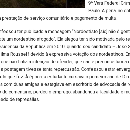
9ª Vara Federal Cri
Paulo. A pena, no ent
 prestação de serviço comunitário e pagamento de multa.
fessou ter publicado a mensagem “Nordestisto [sic] não é gent
ate um nordestino afogado”. Ela alegou ter sido motivada pelo r
esidência da República em 2010, quando seu candidato – José S
Dilma Rousseff devido à expressiva votação dos nordestinos. E
que não tinha a intenção de ofender, que não é preconceituosa 
 a postagem tivesse tanta repercussão. Confessou estar enver
elo que fez. À época, a estudante cursava o primeiro ano de Direi
sta com duas amigas e estagiava em escritório de advocacia de
o do comentário, perdeu o emprego, abandonou a faculdade e m
edo de represálias.