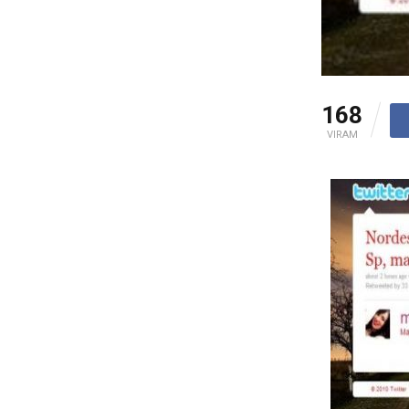
168
VIRAM