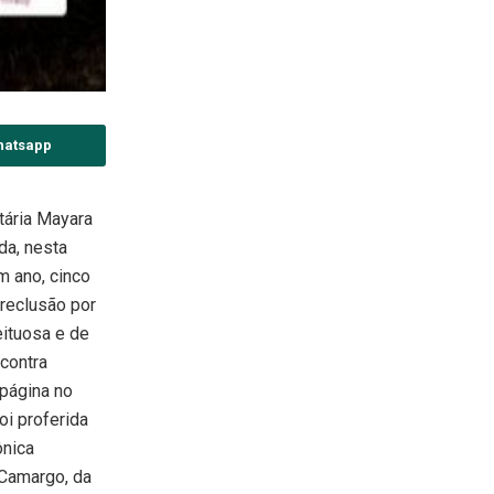
hatsapp
tária Mayara
da, nesta
um ano, cinco
reclusão por
ituosa e de
 contra
página no
oi proferida
ônica
Camargo, da