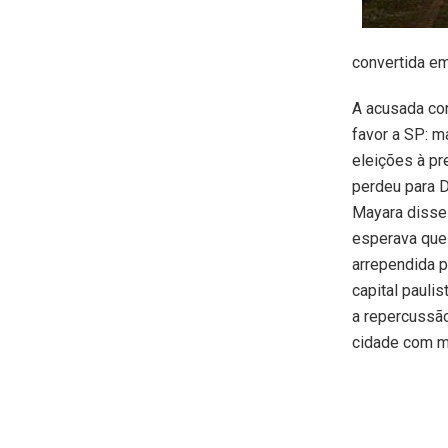
convertida em
A acusada con
favor a SP: m
eleições à pr
perdeu para 
Mayara disse 
esperava que
arrependida p
capital pauli
a repercussã
cidade com m