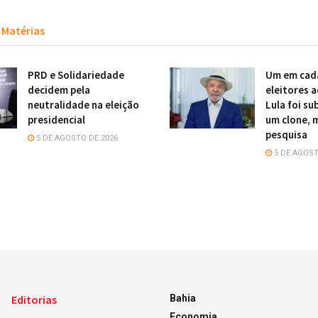
Matérias
PRD e Solidariedade
Um em cad
decidem pela
eleitores 
neutralidade na eleição
Lula foi su
presidencial
um clone, 
pesquisa
5 DE AGOSTO DE 2026
5 DE AGOST
Editorias
Bahia
Economia