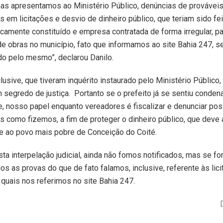
nas apresentamos ao Ministério Público, denúncias de provávei
es em licitações e desvio de dinheiro público, que teriam sido fe
idicamente constituído e empresa contratada de forma irregular, pa
e obras no município, fato que informamos ao site Bahia 247, 
do pelo mesmo”, declarou Danilo.
lusive, que tiveram inquérito instaurado pelo Ministério Público,
 segredo de justiça. Portanto se o prefeito já se sentiu conde
, nosso papel enquanto vereadores é fiscalizar e denunciar pos
es como fizemos, a fim de proteger o dinheiro público, que deve
e ao povo mais pobre de Conceição do Coité.
ta interpelação judicial, ainda não fomos notificados, mas se fo
s as provas do que de fato falamos, inclusive, referente às lic
s quais nos referimos no site Bahia 247.