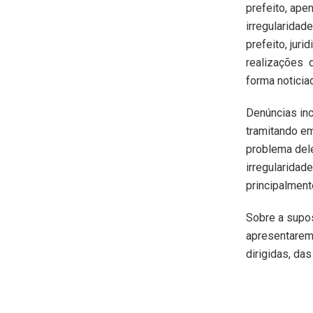
prefeito, ape
irregularidad
prefeito, jur
realizações d
forma noticia
Denúncias inc
tramitando em
problema dele
irregularidad
principalment
Sobre a supos
apresentaremo
dirigidas, da