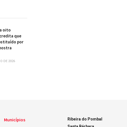
a oito
acredita que
bstituído por
mostra
O DE 2026
Municípios
Ribeira do Pombal
Santa Bárbara