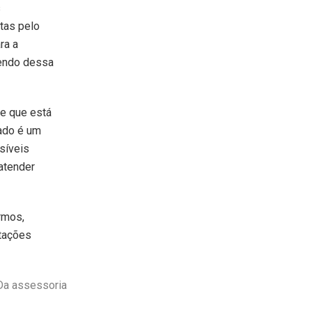
s
itas pelo
ra a
sendo dessa
 e que está
nado é um
síveis
 atender
rmos,
itações
Da assessoria