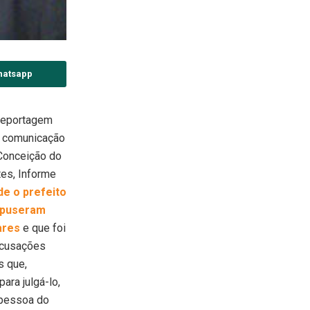
hatsapp
reportagem
e comunicação
 Conceição do
tes, Informe
de o prefeito
xpuseram
ares
e que foi
acusações
s que,
ara julgá-lo,
 pessoa do