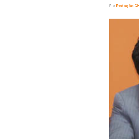
Por
Redação C