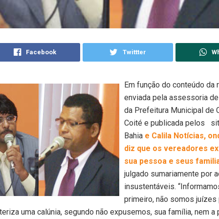
Facebook
Twittter
W
Em função do conteúdo da 
enviada pela assessoria d
da Prefeitura Municipal de
Coité e publicada pelos si
Bahia
e Calila Notícias, on
diz que os vereadores e
sua pessoa e seus famili
julgado sumariamente por 
insustentáveis. “Informamo
primeiro, não somos juízes p
cteriza uma calúnia, segundo não expusemos, sua família, nem a