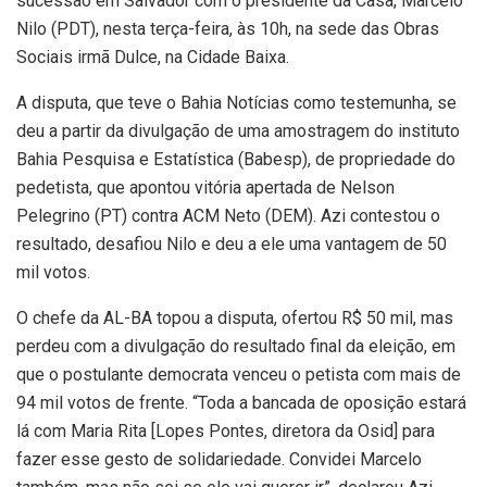
sucessão em Salvador com o presidente da Casa, Marcelo
Nilo (PDT), nesta terça-feira, às 10h, na sede das Obras
Sociais irmã Dulce, na Cidade Baixa.
A disputa, que teve o Bahia Notícias como testemunha, se
deu a partir da divulgação de uma amostragem do instituto
Bahia Pesquisa e Estatística (Babesp), de propriedade do
pedetista, que apontou vitória apertada de Nelson
Pelegrino (PT) contra ACM Neto (DEM). Azi contestou o
resultado, desafiou Nilo e deu a ele uma vantagem de 50
mil votos.
O chefe da AL-BA topou a disputa, ofertou R$ 50 mil, mas
perdeu com a divulgação do resultado final da eleição, em
que o postulante democrata venceu o petista com mais de
94 mil votos de frente. “Toda a bancada de oposição estará
lá com Maria Rita [Lopes Pontes, diretora da Osid] para
fazer esse gesto de solidariedade. Convidei Marcelo