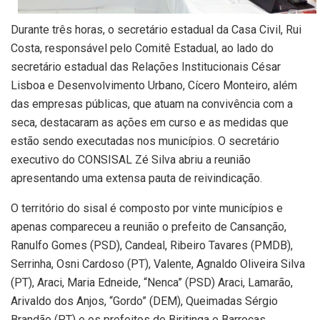
Durante três horas, o secretário estadual da Casa Civil, Rui
Costa, responsável pelo Comitê Estadual, ao lado do
secretário estadual das Relações Institucionais César
Lisboa e Desenvolvimento Urbano, Cícero Monteiro, além
das empresas públicas, que atuam na convivência com a
seca, destacaram as ações em curso e as medidas que
estão sendo executadas nos municípios. O secretário
executivo do CONSISAL Zé Silva abriu a reunião
apresentando uma extensa pauta de reivindicação.
O território do sisal é composto por vinte municípios e
apenas compareceu a reunião o prefeito de Cansanção,
Ranulfo Gomes (PSD), Candeal, Ribeiro Tavares (PMDB),
Serrinha, Osni Cardoso (PT), Valente, Agnaldo Oliveira Silva
(PT), Araci, Maria Edneide, “Nenca” (PSD) Araci, Lamarão,
Arivaldo dos Anjos, “Gordo” (DEM), Queimadas Sérgio
Brandão (PT) e os prefeitos de Biritinga e Barrocas