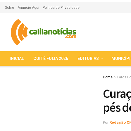
Sobre
Anuncie Aqui
Política de Privacidade
INICIAL
COITÉ FOLIA 2026
EDITORIAS
MUNICÍP
Home
Fatos Po
Curaç
pés 
Por
Redação C