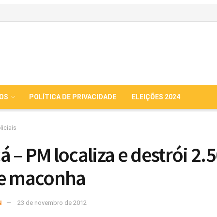
IOS
POLÍTICA DE PRIVACIDADE
ELEIÇÕES 2024
liciais
á – PM localiza e destrói 2.
de maconha
N
23 de novembro de 2012