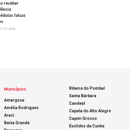
ao receber
dência
édulas falsas
os
O DE 2026
Municípios
Ribeira do Pombal
Santa Bárbara
Amargosa
Candeal
Amélia Rodrigues
Capela do Alto Alegre
Araci
Capim Grosso
Baixa Grande
Euclides da Cunha