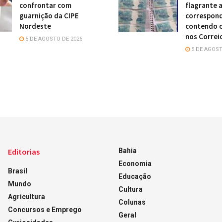
confrontar com
flagrante 
guarnição da CIPE
correspon
Nordeste
contendo c
nos Correi
5 DE AGOSTO DE 2026
5 DE AGOST
Editorias
Bahia
Economia
Brasil
Educação
Mundo
Cultura
Agricultura
Colunas
Concursos e Emprego
Geral