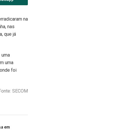
erradicaram na
ha, nas
, que já
o uma
com uma
onde foi
Fonte: SECOM
sa em