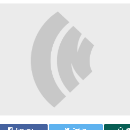
Facebook
Twittter
W