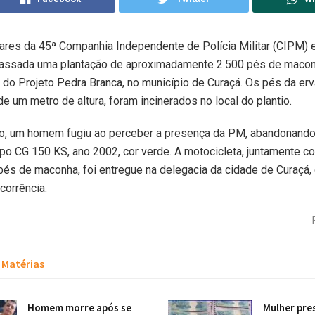
itares da 45ª Companhia Independente de Polícia Militar (CIPM) 
 passada uma plantação de aproximadamente 2.500 pés de macon
do Projeto Pedra Branca, no município de Curaçá. Os pés da erva
de um metro de altura, foram incinerados no local do plantio.
ão, um homem fugiu ao perceber a presença da PM, abandonand
ipo CG 150 KS, ano 2002, cor verde. A motocicleta, juntamente 
és de maconha, foi entregue na delegacia da cidade de Curaçá, 
corrência.
Matérias
Homem morre após se
Mulher pre