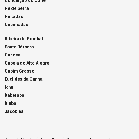
Conceição do Coité
Pé de Serra
Pintadas
Queimadas
Ribeira do Pombal
Santa Bárbara
Candeal
Capela do Alto Alegre
Capim Grosso
Euclides da Cunha
Ichu
Itaberaba
Itiuba
Jacobina