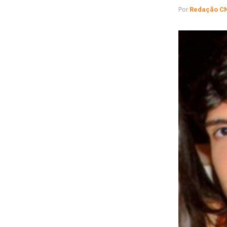
Por
Redação C