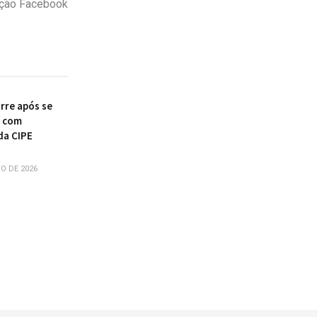
dução Facebook
re após se
r com
da CIPE
O DE 2026