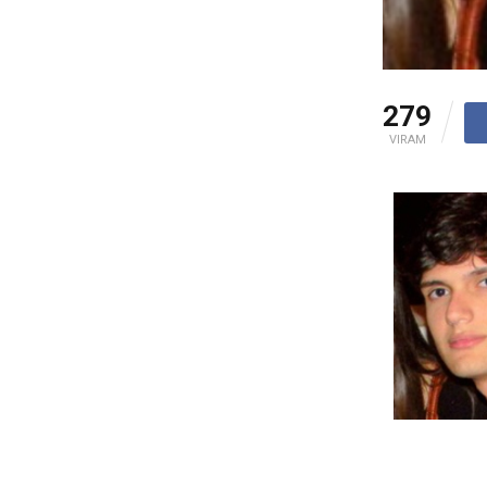
279
VIRAM