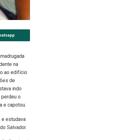
hatsapp
 madrugada
idente na
 ao edifício
ções de
stava indo
 perdeu o
na e capotou.
a e estudava
 do Salvador.