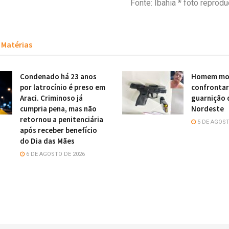
Fonte: Ibahia * foto repro
Matérias
Condenado há 23 anos
Homem mor
por latrocínio é preso em
confronta
Araci. Criminoso já
guarnição 
cumpria pena, mas não
Nordeste
retornou a penitenciária
5 DE AGOST
após receber benefício
do Dia das Mães
6 DE AGOSTO DE 2026