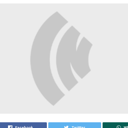
Facebook
Twittter
W