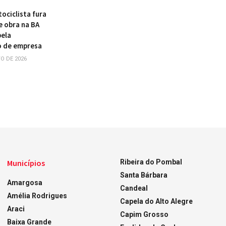
ociclista fura
e obra na BA
pela
o de empresa
O DE 2026
Municípios
Ribeira do Pombal
Santa Bárbara
Amargosa
Candeal
Amélia Rodrigues
Capela do Alto Alegre
Araci
Capim Grosso
Baixa Grande