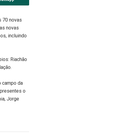
s 70 novas
 as novas
os, incluindo
ios: Riachão
lação.
no campo da
 presentes o
ia, Jorge