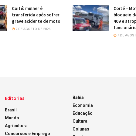
Coité: mulher é
Coité – Mot
transferida após sofrer
bloqueio d
grave acidente de moto
409 e atro
funcionári
7 DE AGOSTO DE 2026
7 DE AGOST
Editorias
Bahia
Economia
Brasil
Educação
Mundo
Cultura
Agricultura
Colunas
Concursos e Emprego