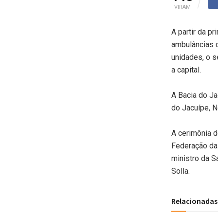
VIRAM
A partir da p
ambulâncias 
unidades, o s
a capital.
A Bacia do J
do Jacuípe, N
A cerimônia d
Federação das
ministro da S
Solla.
Relacionadas